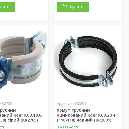
упити
Купити
KR2785
KR2801
трубний
Хомут трубний
аний Koer KCB.10.G
оцинкований Koer KCB.20 4 "
-30) сірий (KR2785)
(110-118) чорний (KR2801)
сті
В наявності