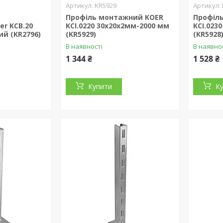
KR5929
Профіль монтажний KOER
Профіл
r KCB.20
KCI.0220 30x20x2мм-2000 мм
KCI.023
ний (KR2796)
(KR5929)
(KR5928
В наявності
В наявно
1 344 ₴
1 528 ₴
Купити
К