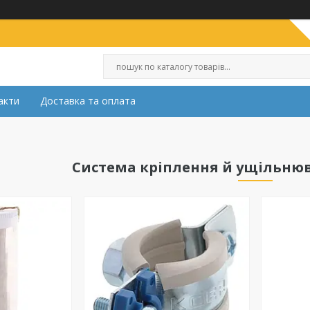
акти
Доставка та оплата
Система кріплення й ущільню