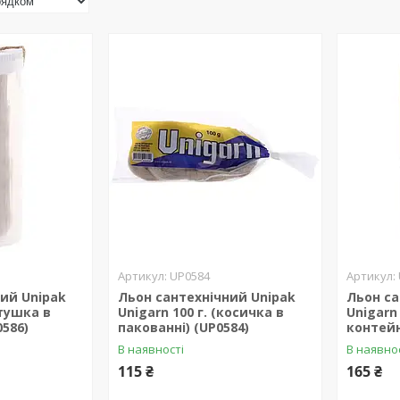
UP0584
ий Unipak
Льон сантехнічний Unipak
Льон са
отушка в
Unigarn 100 г. (косичка в
Unigarn
0586)
пакованні) (UP0584)
контейн
В наявності
В наявно
115 ₴
165 ₴