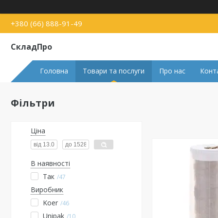
+380 (66) 888-91-49
СкладПро
Головна
Товари та послуги
Про нас
Конт
Фільтри
Ціна
В наявності
Так
47
Виробник
Koer
46
Unipak
10