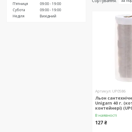
Пʼятниця
09:00
19:00
Субота
09:00
19:00
Неділя
Вихідний
UP0586
Льон сантехнічн
Unigarn 40 г. (к
контейнері) (UP
В наявності
127 ₴