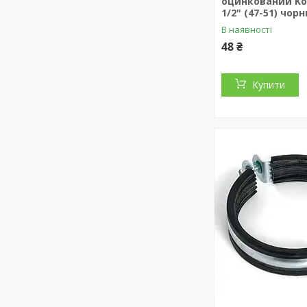
оцинкований Koe
1/2" (47-51) чор
В наявності
48 ₴
Купити