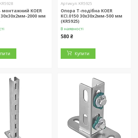
KR5928
KR5925
ь монтажний KOER
Опора Т-подібна KOER
0 30x30x2мм-2000 мм
KCI.0150 30x30x2мм-500 мм
)
(KR5925)
сті
В наявності
580 ₴
упити
Купити