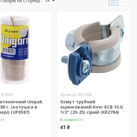
UP0587
KR2784
нтехнічний Unipak
Хомут трубний
 80 г. (котушка в
оцинкований Koer KCB.10.G
ері) (UP0587)
1/2" (20-25) сірий (KR2784)
сті
В наявності
41 ₴