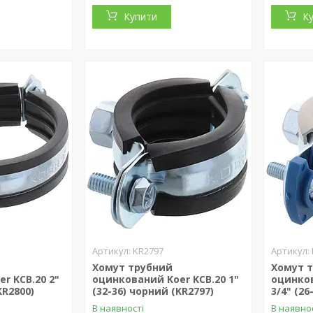
Купити
К
KR2797
Хомут трубний
Хомут 
r KCB.20 2"
оцинкований Koer KCB.20 1"
оцинков
KR2800)
(32-36) чорний (KR2797)
3/4" (26
В наявності
В наявно