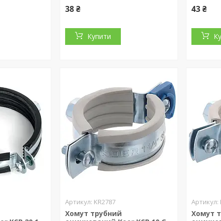
38 ₴
43 ₴
Купити
К
KR2787
Хомут трубний
Хомут 