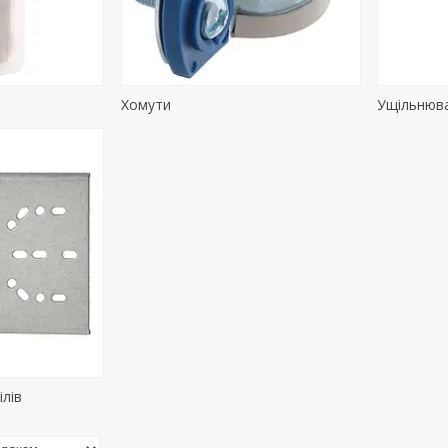
Хомути
Ущільнюва
ілів