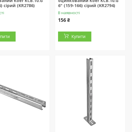
аний Koer KCB.10.G
оцинкований Koer KCB.10.G
6) сірий (KR2786)
6" (159-166) сірий (KR2794)
сті
В наявності
156 ₴
упити
Купити