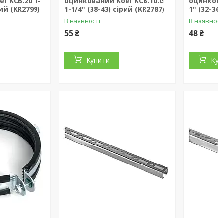
r KCB.20 1-
оцинкований Koer KCB.10.G
оцинков
ний (KR2799)
1-1/4" (38-43) сірий (KR2787)
1" (32-3
В наявності
В наявно
55 ₴
48 ₴
Купити
К