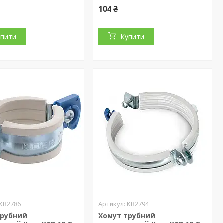
104 ₴
упити
Купити
KR2786
KR2794
трубний
Хомут трубний