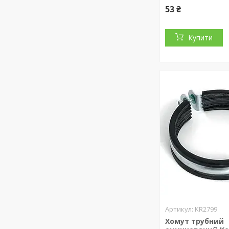
53 ₴
Купити
KR2799
Хомут трубний