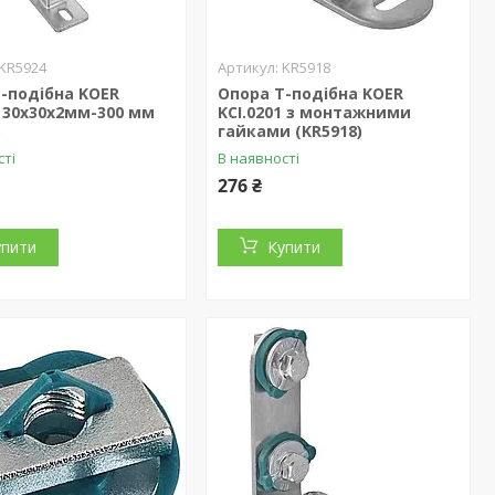
KR5924
KR5918
-подібна KOER
Опора Т-подібна KOER
0 30x30x2мм-300 мм
KCI.0201 з монтажними
)
гайками (KR5918)
сті
В наявності
276 ₴
упити
Купити