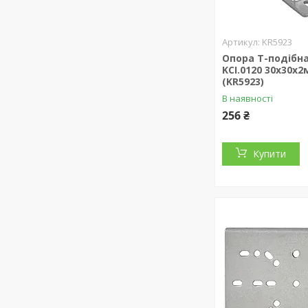
KR5923
Опора Т-подібн
KCI.0120 30x30x
(KR5923)
В наявності
256 ₴
Купити