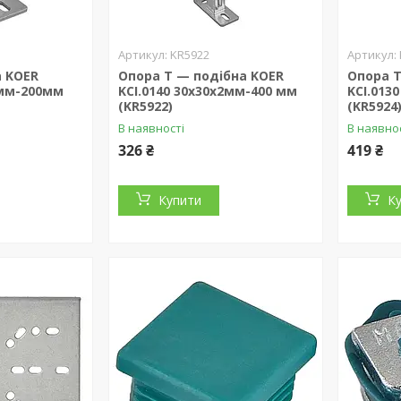
KR5922
а KOER
Опора Т — подібна KOER
Опора Т
2мм-200мм
KCI.0140 30x30x2мм-400 мм
KCI.013
(KR5922)
(KR5924
В наявності
В наявно
326 ₴
419 ₴
Купити
К