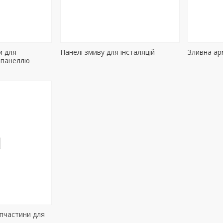
и для
Панелі змиву для інсталяцій
Зливна ар
з панеллю
пчастини для