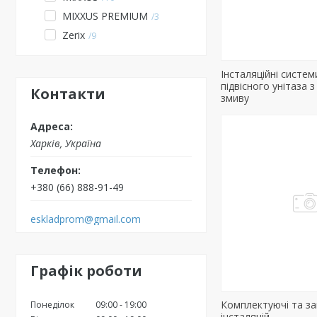
MIXXUS PREMIUM
3
Zerix
9
Інсталяційні систем
підвісного унітаза 
Контакти
змиву
Харків, Україна
+380 (66) 888-91-49
eskladprom@gmail.com
Графік роботи
Комплектуючі та за
Понеділок
09:00
19:00
інсталяцій