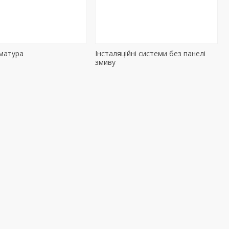
матура
Інсталяційні системи без панелі
змиву