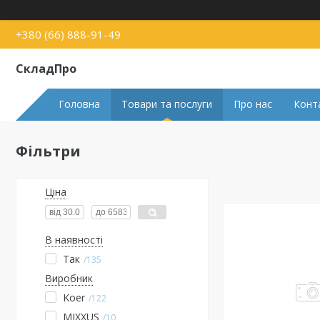
+380 (66) 888-91-49
СкладПро
Головна
Товари та послуги
Про нас
Конт
Фільтри
Ціна
В наявності
Так
135
Виробник
Koer
122
MIXXUS
10