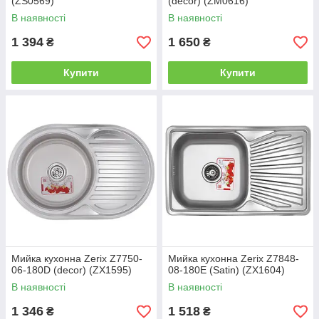
(ZS0569)
(decor) (ZM0616)
В наявності
В наявності
1 394
1 650
₴
₴
Купити
Купити
Мийка кухонна Zerix Z7750-
Мийка кухонна Zerix Z7848-
06-180D (decor) (ZX1595)
08-180E (Satin) (ZX1604)
В наявності
В наявності
1 346
1 518
₴
₴