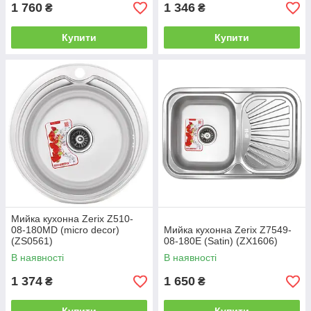
1 760
1 346
₴
₴
Купити
Купити
Мийка кухонна Zerix Z510-
08-180MD (micro decor)
Мийка кухонна Zerix Z7549-
(ZS0561)
08-180E (Satin) (ZX1606)
В наявності
В наявності
1 374
1 650
₴
₴