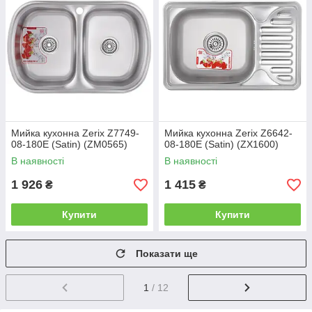
Мийка кухонна Zerix Z7749-
Мийка кухонна Zerix Z6642-
08-180E (Satin) (ZM0565)
08-180E (Satin) (ZX1600)
В наявності
В наявності
1 926
1 415
₴
₴
Купити
Купити
Показати ще
1
/ 12