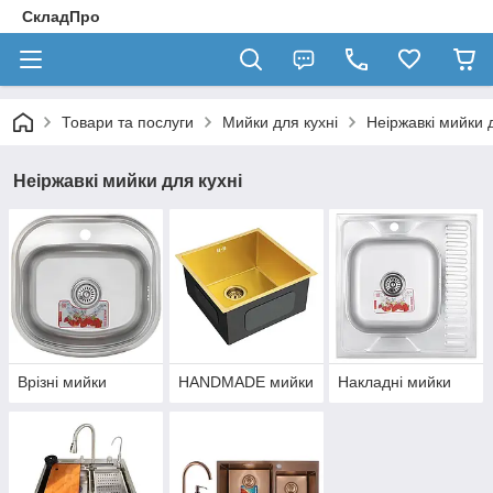
СкладПро
Товари та послуги
Мийки для кухні
Неіржавкі мийки д
Неіржавкі мийки для кухні
Врізні мийки
HANDMADE мийки
Накладні мийки