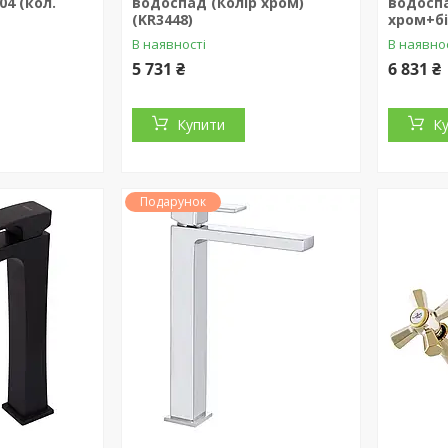
04 (кол.
водоспад (Колір хром)
водоспа
)
(KR3448)
хром+бі
В наявності
В наявно
5 731 ₴
6 831 ₴
Купити
К
Подарунок