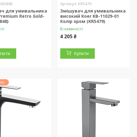
MI5848
KR5479
ач для умивальника
Змішувач для умивальника
Premium Retro Gold-
високий Koer KB-11029-01
848)
Колір хром (KR5479)
сті
В наявності
4 205 ₴
упити
Купити
ок