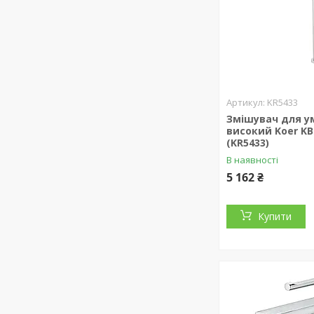
KR5433
Змішувач для у
високий Koer KB
(KR5433)
В наявності
5 162 ₴
Купити