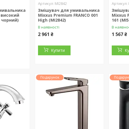
MI2842
мивальника
Змішувач для умивальника
Змішув
5 високий
Mixxus Premium FRANCO 001
Mixxus 
 чорний)
High (MI2842)
161 (MI5
В наявності
В наявно
2 961 ₴
1 567 ₴
Купити
К
Подарунок
Подарун