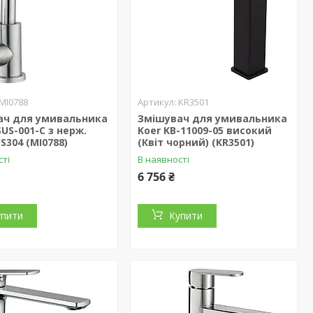
MI0788
KR3501
ач для умивальника
Змішувач для умивальника
SUS-001-C з нерж.
Koer KB-11009-05 високий
US304 (MI0788)
(Квіт чорний) (KR3501)
сті
В наявності
6 756 ₴
упити
Купити