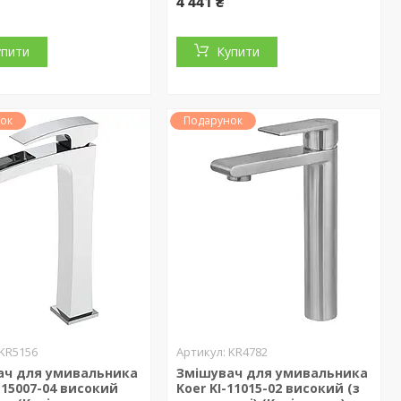
4 441 ₴
упити
Купити
ок
Подарунок
KR5156
KR4782
ач для умивальника
Змішувач для умивальника
-15007-04 високий
Koer KI-11015-02 високий (з