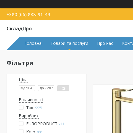
+380 (66) 888-91-49
СкладПро
Головна
Товари та послуги
Про нас
Конт
Фільтри
Ціна
В наявності
Так
225
Виробник
EUROPRODUCT
11
Koer
68