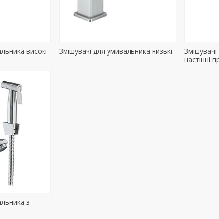
альника високі
Змішувачі для умивальника низькі
Змішувачі
настінні 
альника з