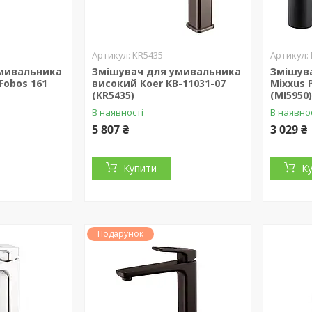
KR5435
мивальника
Змішувач для умивальника
Змішув
Fobos 161
високий Koer KB-11031-07
Mixxus 
(KR5435)
(MI5950
В наявності
В наявно
5 807 ₴
3 029 ₴
Купити
К
Подарунок