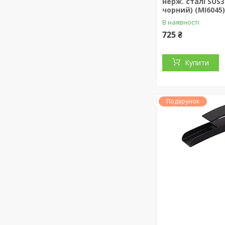
нерж. сталі SUS3
чорний) (MI6045
В наявності
725 ₴
Купити
Подарунок