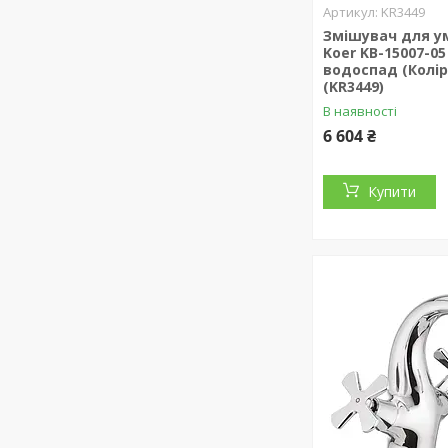
KR3449
Змішувач для у
Koer KB-15007-0
водоспад (Колір
(KR3449)
В наявності
6 604 ₴
Купити