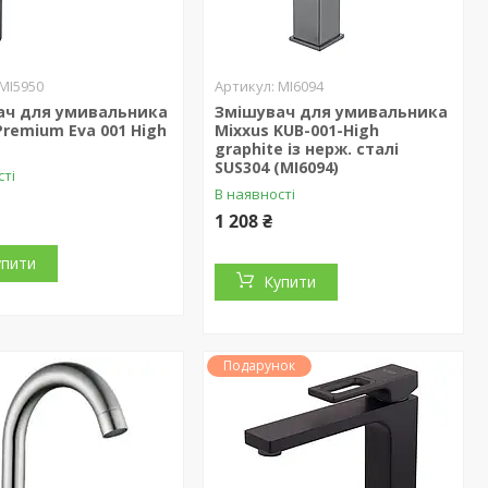
MI5950
MI6094
ач для умивальника
Змішувач для умивальника
Premium Eva 001 High
Mixxus KUB-001-High
)
graphite із нерж. сталі
SUS304 (MI6094)
сті
В наявності
1 208 ₴
упити
Купити
Подарунок