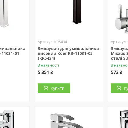
KR5434
мивальника
Змішувач для умивальника
Змішув
-11031-01
високий Koer KB-11031-05
Mixxus 
(KR5434)
сталі S
В наявності
В наявно
5 351 ₴
573 ₴
Купити
К