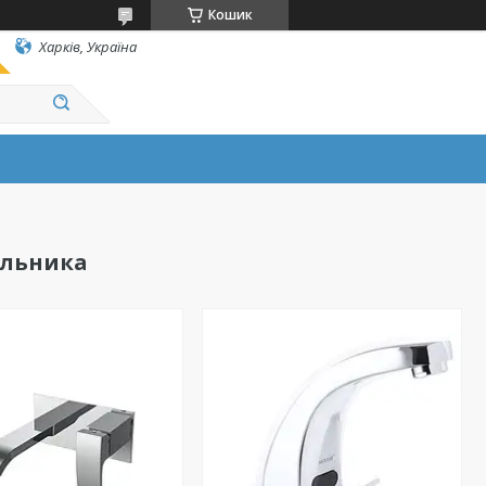
Кошик
Харків, Україна
альника