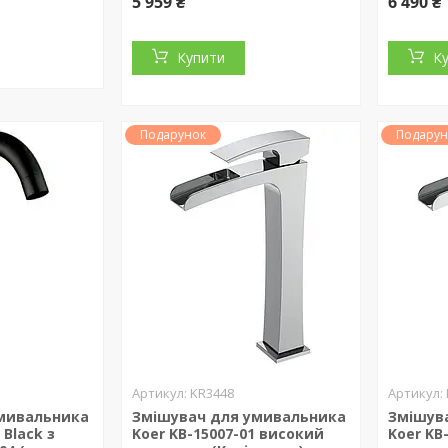
5 959 ₴
6 490 ₴
Купити
К
Подарунок
Подарун
KR3448
мивальника
Змішувач для умивальника
Змішув
 Black з
Koer KB-15007-01 високий
Koer KB