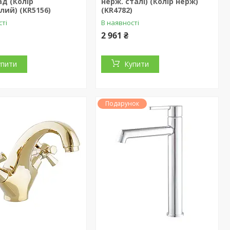
д (Колір
нерж. сталі) (Колір нерж)
лий) (KR5156)
(KR4782)
сті
В наявності
2 961 ₴
упити
Купити
Подарунок