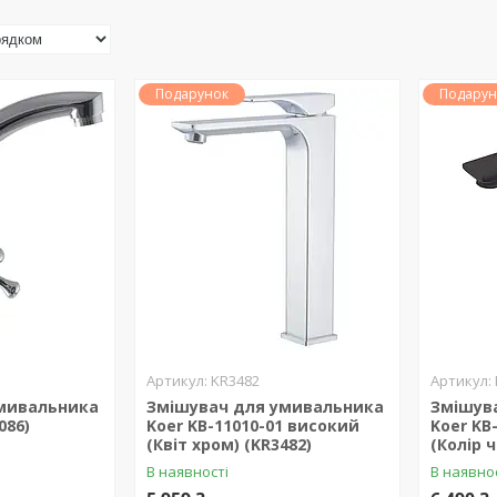
Подарунок
Подарун
KR3482
мивальника
Змішувач для умивальника
Змішув
086)
Koer KB-11010-01 високий
Koer KB
(Квіт хром) (KR3482)
(Колір 
В наявності
В наявно