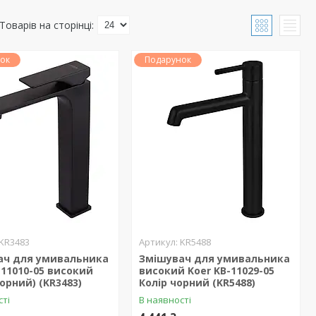
ок
Подарунок
KR3483
KR5488
ач для умивальника
Змішувач для умивальника
-11010-05 високий
високий Koer KB-11029-05
чорний) (KR3483)
Колір чорний (KR5488)
сті
В наявності