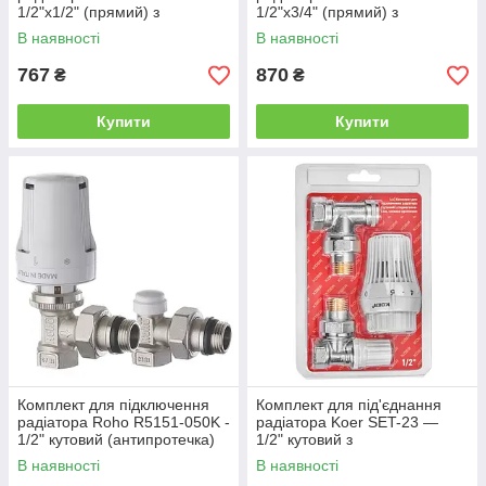
1/2"x1/2" (прямий) з
1/2"x3/4" (прямий) з
термоголовкою ВЗ (KR3177)
термоголовкою ЗЗ (KR3180)
В наявності
В наявності
767
870
₴
₴
Купити
Купити
Комплект для підключення
Комплект для під'єднання
радіатора Roho R5151-050K -
радіатора Koer SET-23 —
1/2" кутовий (антипротечка)
1/2" кутовий з
(RO0117)
термоголовкою, кліковий
В наявності
В наявності
кріплення (KR5284)