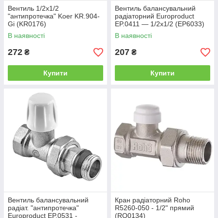
Вентиль 1/2x1/2
Вентиль балансувальний
"антипротечка" Koer KR.904-
радіаторний Europroduct
Gi (KR0176)
EP.0411 — 1/2x1/2 (EP6033)
В наявності
В наявності
272
207
₴
₴
Купити
Купити
Вентиль балансувальний
Кран радіаторний Roho
радіат. "антипротечка"
R5260-050 - 1/2" прямий
Europroduct EP.0531 -
(RO0134)