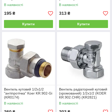
1/2x1/2" FM прямой (EP6149)
В наявності
В наявності
195
313
₴
₴
Купити
Купити
Вентиль кутовий 1/2x1/2
Вентиль радіаторний кутовий
"антіпротічка" Koer KR.902-Gi
(хромований) 1/2x1/2 (KOER
(KR0174)
KR.902.CHR) (KR2821)
В наявності
В наявності
260
203
₴
₴