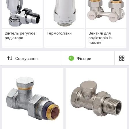
Вінтель регулює
Термоголівки
Вентилі для
радіатора
радіаторів із
нижнім
під'єднанням
Сортування
0
Фільтри