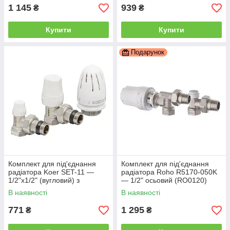
1 145
939
₴
₴
Купити
Купити
Подарунок
Комплект для під'єднання
Комплект для під'єднання
радіатора Koer SET-11 —
радіатора Roho R5170-050K
1/2"x1/2" (вугловий) з
— 1/2" осьовий (RO0120)
термоголовкою ВН (KR3175)
В наявності
В наявності
771
1 295
₴
₴