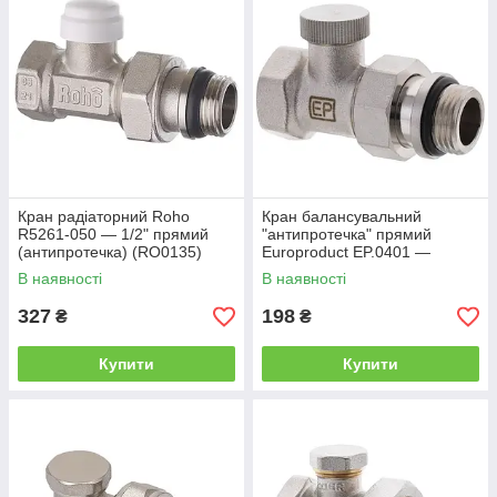
Кран радіаторний Roho
Кран балансувальний
R5261-050 — 1/2" прямий
"антипротечка" прямий
(антипротечка) (RO0135)
Europroduct EP.0401 —
1/2x1/2 (EP6015)
В наявності
В наявності
327
198
₴
₴
Купити
Купити