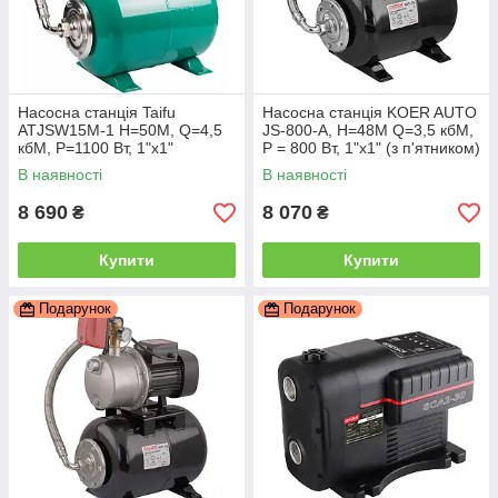
Насосна станція Taifu
Насосна станція KOER AUTO
ATJSW15M-1 Н=50М, Q=4,5
JS-800-A, Н=48М Q=3,5 кбМ,
кбМ, P=1100 Вт, 1"x1"
P = 800 Вт, 1"x1" (з п'ятником)
(TF0041)
(KP3375)
В наявності
В наявності
8 690
8 070
₴
₴
Купити
Купити
Подарунок
Подарунок