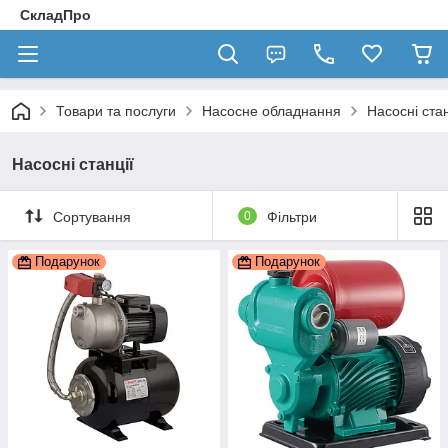
СкладПро
Товари та послуги
Насосне обладнання
Насосні стан
Насосні станції
Сортування
0
Фільтри
Подарунок
Подарунок