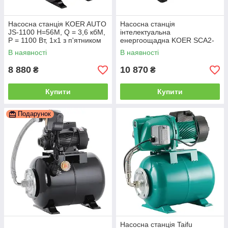
Насосна станція KOER AUTO
Насосна станція
JS-1100 Н=56М, Q = 3,6 кбМ,
інтелектуальна
P = 1100 Вт, 1x1 з п'ятником
енергоощадна KOER SCA2-
(KP3261)
30, Н=42М, Q = 4.5 кбМ,
В наявності
В наявності
P=600 Вт, 1" (KP3310)
8 880
10 870
₴
₴
Купити
Купити
Подарунок
Насосна станція Taifu