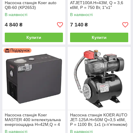
Насосна станція Koer auto
ATJET100A Н=43М, Q = 3,6
QB-60 (KP2653)
кбМ, P = 750 Вт, 1"x1"
(TF0030)
В наявності
В наявності
4 840
7 140
₴
₴
Купити
Купити
Подарунок
Насосна станція Koer
Насосна станція KOER AUTO
MASTER 400 інтелектуальна
JET-125A Н=50М Q=3,5 кбМ,
енергоощадна Н=42М,Q = 4
P = 1100 Вт, 1x1 (з п'ятником)
кбМ,P = 400 Вт, 1"x1"
(KP3393)
В наявності
В наявності