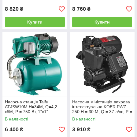
(KP3305)
8 820
8 760
₴
₴
Купити
Купити
Насосна станція Taifu
Насосна міністанція вихрова
ATJSW10M Н=34М, Q=4,2
інтелектуальна KOER PWZ
кбМ, P = 750 Вт, 1"x1"
250 H = 30 М, Q = 37 л/хв, P =
(TF0038)
250 Вт, 1"x1" (KP3428)
В наявності
В наявності
6 400
3 910
₴
₴