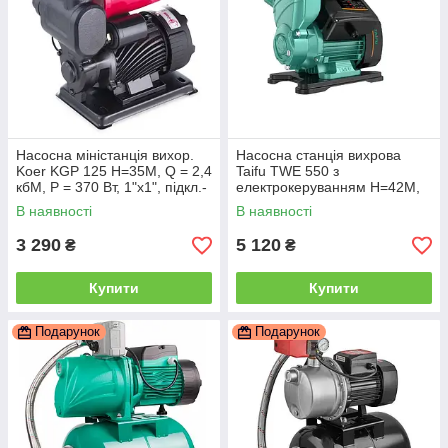
Насосна міністанція вихор.
Насосна станція вихрова
Koer KGP 125 Н=35М, Q = 2,4
Taifu TWE 550 з
кбМ, P = 370 Вт, 1"x1", підкл.-
електрокеруванням Н=42М,
вуглецеве (KP2883)
Q = 3 кбМ, P = 550 Вт, 1"x1"
В наявності
В наявності
(TF3362)
3 290
5 120
₴
₴
Купити
Купити
Подарунок
Подарунок