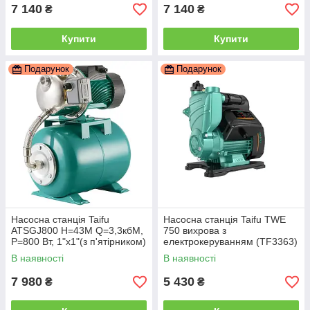
7 140
7 140
₴
₴
Купити
Купити
Подарунок
Подарунок
Насосна станція Taifu
Насосна станція Taifu TWE
ATSGJ800 Н=43М Q=3,3кбМ,
750 вихрова з
P=800 Вт, 1"x1"(з п'ятірником)
електрокеруванням (TF3363)
(TF0032)
В наявності
В наявності
7 980
5 430
₴
₴