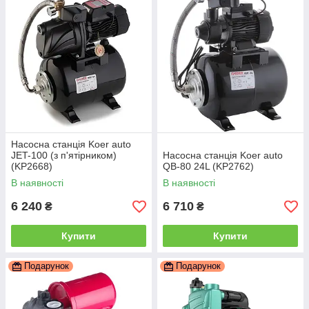
Насосна станція Koer auto
JET-100 (з п'ятірником)
Насосна станція Koer auto
(KP2668)
QB-80 24L (KP2762)
В наявності
В наявності
6 240
6 710
₴
₴
Купити
Купити
Подарунок
Подарунок