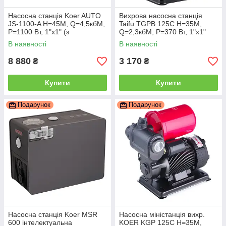
Насосна станція Koer AUTO
Вихрова насосна станція
JS-1100-A Н=45М, Q=4,5кбМ,
Taifu TGPB 125C Н=35М,
P=1100 Вт, 1"x1" (з
Q=2,3кбМ, P=370 Вт, 1"x1"
п'ятірником) (KP3374)
(TF0061)
В наявності
В наявності
8 880
3 170
₴
₴
Купити
Купити
Подарунок
Подарунок
Насосна станція Koer MSR
Насосна міністанція вихр.
600 інтелектуальна
KOER KGP 125C Н=35М,