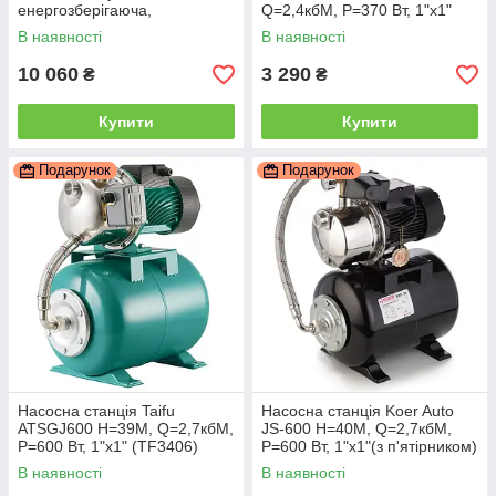
енергозберігаюча,
Q=2,4кбМ, P=370 Вт, 1"x1"
Н=62М,Q=4кбМ,P=600 Вт,
підкл.-пряме (KP2882)
В наявності
В наявності
1"x1" (KP3306)
10 060
3 290
₴
₴
Купити
Купити
Подарунок
Подарунок
Насосна станція Taifu
Насосна станція Koer Auto
ATSGJ600 Н=39М, Q=2,7кбМ,
JS-600 Н=40М, Q=2,7кбМ,
P=600 Вт, 1"x1" (TF3406)
P=600 Вт, 1"x1"(з п'ятірником)
(KP2898)
В наявності
В наявності