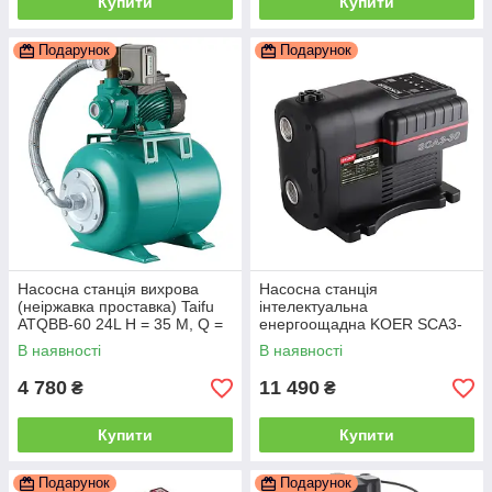
Купити
Купити
Подарунок
Подарунок
Насосна станція вихрова
Насосна станція
(неіржавка проставка) Taifu
інтелектуальна
ATQBB-60 24L Н = 35 М, Q =
енергоощадна KOER SCA3-
2, 4 кбМ, P = 370 Вт, 1"
30, Н=45М, Q = 5.4 кбМ,
В наявності
В наявності
(TF0067)
P=750 Вт, 1"x1" (KP3311)
4 780
11 490
₴
₴
Купити
Купити
Подарунок
Подарунок