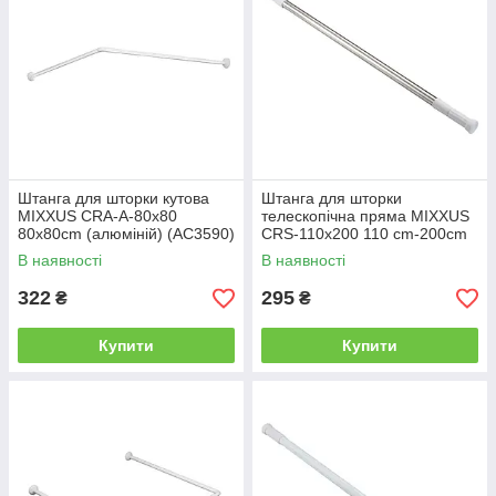
Штанга для шторки кутова
Штанга для шторки
MIXXUS CRA-A-80x80
телескопічна пряма MIXXUS
80x80cm (алюміній) (AC3590)
CRS-110x200 110 cm-200cm
(неіржавка сталь) (AC0653)
В наявності
В наявності
322
295
₴
₴
Купити
Купити