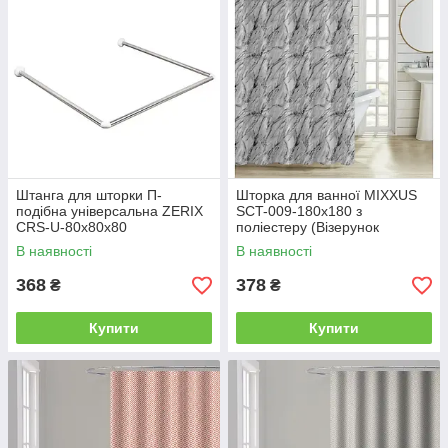
Штанга для шторки П-
Шторка для ванної MIXXUS
подібна універсальна ZERIX
SCT-009-180x180 з
CRS-U-80x80x80
поліестеру (Візерунок
80x80x80cm, 80x160cm, 240
"Мармор") (AC3579)
В наявності
В наявності
cm (неіржавка сталь)
(ZX6102)
368
378
₴
₴
Купити
Купити