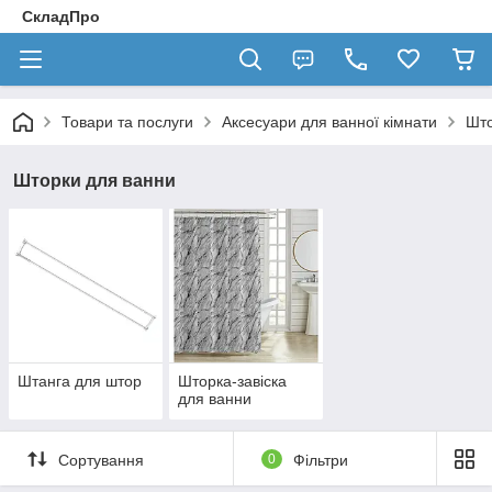
СкладПро
Товари та послуги
Аксесуари для ванної кімнати
Што
Шторки для ванни
Штанга для штор
Шторка-завіска
для ванни
Сортування
0
Фільтри