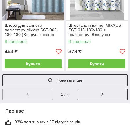
Штора для ванної з
Шторка для ванної MIXXUS
поліестеру Mixxus SCT-002-
SCT-015-180x180 з
180x180 (Візерунок світло-
поліестеру (Візерунок
синій) (AC0649)
"Круги") (AC3585)
В наявності
В наявності
463
378
₴
₴
Купити
Купити
Показати ще
1
/ 4
Про нас
93% позитивних з 27 відгуків за рік