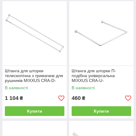
Штанга для шторки
Штанга для шторки П-
телескопічна з тримачем для
подібна універсальна
рушників MIXXUS CRA-D-
MIXXUS CRA-U-
75x125 75cm-125cm
90x90x90x90x90cm,
В наявності
В наявності
(алюміній) (AC3588)
90x180cm, 270cm (алюміній)
(AC3593)
1 104
460
₴
₴
Купити
Купити