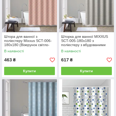
Штора для ванної з
Шторка для ванної MIXXUS
поліестеру Mixxus SCT-006-
SCT-005-180x180 з
180x180 (Візерунок світло-
поліестеру з вбудованими
коричневий) (AC0647)
кільцями (Візерунок сірий)
В наявності
В наявності
(AC0646)
463
617
₴
₴
Купити
Купити