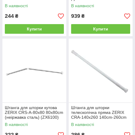
(алюміній) (ZX4998)
75x125 75cm-125 cm
В наявності
В наявності
(неіржавка сталь) (ZX6098)
244
939
₴
₴
Купити
Купити
Штанга для шторки кутова
Штанга для шторки
ZERIX CRS-A-80x80 80x80cm
телескопічна пряма ZERIX
(неіржавка сталь) (ZX6100)
CRA-140x260 140cm-260cm
(алюміній) (ZX4999)
В наявності
В наявності
322
286
₴
₴