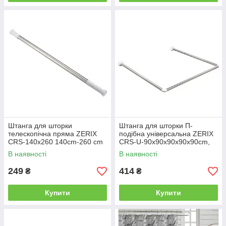
Штанга для шторки
Штанга для шторки П-
телескопічна пряма ZERIX
подібна універсальна ZERIX
CRS-140x260 140cm-260 cm
CRS-U-90x90x90x90x90cm,
(неіржавка сталь) (ZX4997)
90x180cm, 270cm (неіржавка
В наявності
В наявності
сталь) (ZX6103)
249
414
₴
₴
Купити
Купити