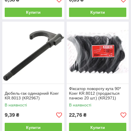
Купити
Купити
Фіксатор повороту кута 90*
Дюбель-гак одинарний Koer
Koer KR.8012 (продається
KR.8013 (KR2967)
пачкою 20 шт.) (KR2971)
В наявності
В наявності
9,39
22,76
₴
₴
Купити
Купити