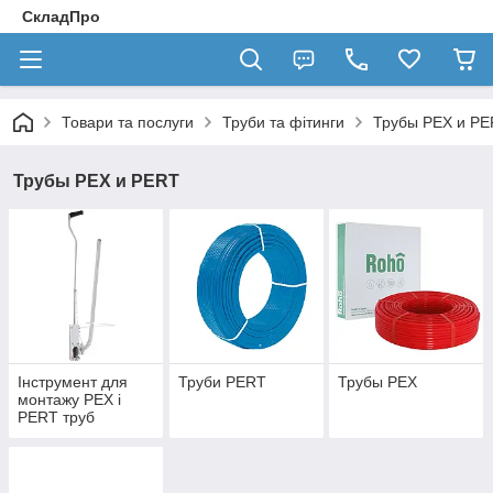
СкладПро
Товари та послуги
Труби та фітинги
Трубы PEX и P
Трубы PEX и PERT
Інструмент для
Труби PERT
Трубы PEX
монтажу PEX і
PERT труб