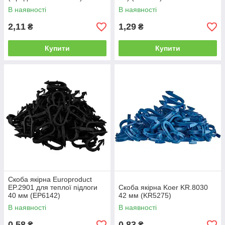
(KR2973)
В наявності
В наявності
2,11
1,29
₴
₴
Купити
Купити
Скоба якірна Europroduct
EP.2901 для теплої підлоги
Скоба якірна Koer KR.8030
40 мм (EP6142)
42 мм (KR5275)
В наявності
В наявності
0,58
0,83
₴
₴