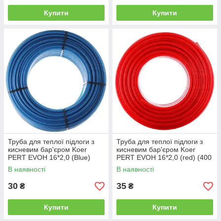
Купити
Купити
Труба для теплої підлоги з
Труба для теплої підлоги з
кисневим бар'єром Koer
кисневим бар'єром Koer
PERT EVOH 16*2,0 (Blue)
PERT EVOH 16*2,0 (red) (400
(200 м) (KR3090)
м) (KR2624)
В наявності
В наявності
30
35
₴
₴
Купити
Купити