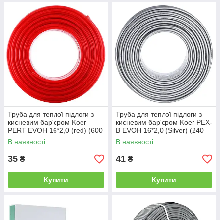
Труба для теплої підлоги з
Труба для теплої підлоги з
кисневим бар'єром Koer
кисневим бар'єром Koer PEX-
PERT EVOH 16*2,0 (red) (600
B EVOH 16*2,0 (Silver) (240
м) (KR2625)
м) (KR2858)
В наявності
В наявності
35
41
₴
₴
Купити
Купити