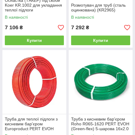
Оснастка (ТАКЕР) під скоби
Koer KR.1002 для укладання
Розмотувач для труб (сталь
теплої підлоги
оцинкована) (KR2965)
В наявності
В наявності
7 106
7 292
₴
₴
Купити
Купити
Труба для теплої підлоги з
Труба з кисневим бар'єром
кисневим бар'єром
Roho R065-1620 PERT EVOH
Europroduct PERT EVOH
(Green-flex) 5-шарова 16x2.0
16*2,0 (240 м) (KR2923)
(RO0211)