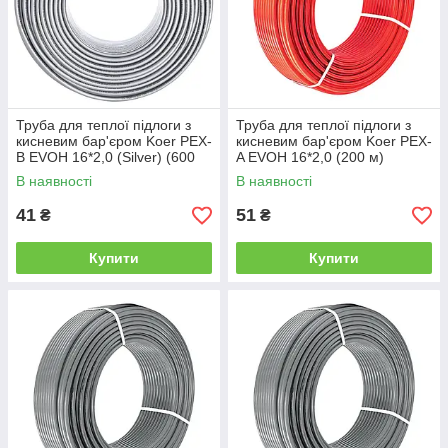
Труба для теплої підлоги з
Труба для теплої підлоги з
кисневим бар'єром Koer PEX-
кисневим бар'єром Koer PEX-
B EVOH 16*2,0 (Silver) (600
A EVOH 16*2,0 (200 м)
м) (KR2854)
(EE0003)
В наявності
В наявності
41
51
₴
₴
Купити
Купити