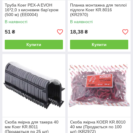
Труба Koer PEX-A EVOH
Планка монтажна для теплої
16*2,0 з кисневим бар'єром
підлоги Koer KR.8016
(500 м) (EE0004)
(KR2970)
В наявності
В наявності
51
18,38
₴
₴
Купити
Купити
Скоба якірна для такера 40
Скоба якірна KOER KR.8010
мм Koer KR.8011
40 мм (Продається по 100
(Продається по 25 шт)
шт) (KR2972)