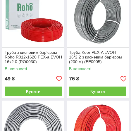
Труба з кисневим бар'єром
Труба Koer PEX-A EVOH
Roho R012-1620 PEX-a EVOH
16*2,2 з кисневим бар'єром
16x2.0 (RO0030)
(200 м) (EE0005)
В наявності
В наявності
49
76
₴
₴
Купити
Купити