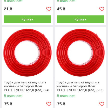
В наявності
В наявності
21
45
₴
₴
Купити
Купити
Труба для теплої підлоги з
Труба для теплої підлоги з
кисневим бар'єром Koer
кисневим бар'єром Koer
PERT EVOH 16*2,0 (red) (240
PERT EVOH 16*2,0 (red) (200
м) (KR2861)
м) (KR2622)
В наявності
В наявності
35
35
₴
₴