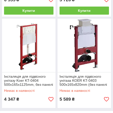
Купити
Купити
Інсталяція для підвісного
Інсталяція для підвісного
унітазу Koer KT-0404
унітаза KOER KT-0403
500x165x1125mm, без панелі
500x165x820mm (без панелі
змиву (KR5719)
змиву) (KR5313)
Немає в наявності
Немає в наявності
4 347
5 589
₴
₴