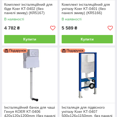
Комплект інсталяційний для
Комплект інсталяційний для
біде Koer KT-0402 (без
унітазу Koer KT-0401 (без
панелі змиву) (KR5167)
панелі змиву) (KR5166)
В наявності
В наявності
4 782
5 589
₴
₴
Купити
Купити
Подарунок
Подарунок
Інсталяційний бачок для чаші
Інсталяція для підвісного
Генуя KOER KT-0406
унітазу Koer KT-0407
420x120x1200mm (без панелі
500x126x1150mm, без панелі