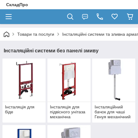
СкладПро
Товари та послуги
Інсталяційні системи та зливна арма
Інсталяційні системи без панелі змиву
Інсталяція для
Інсталяція для
Інсталяційний
біде
підвісного унітаза
бачок для чаші
механічна
Генуя механічний