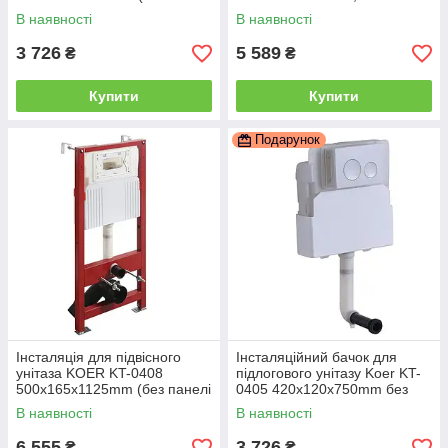
змиву) (KR5315)
змиву (KR5341)
В наявності
В наявності
3 726
5 589
₴
₴
Купити
Купити
Подарунок
Інсталяція для підвісного
Інсталяційний бачок для
унітаза KOER KT-0408
підлогового унітазу Koer KT-
500x165x1125mm (без панелі
0405 420x120x750mm без
змиву) (KR6119)
панелі змиву (KR5314)
В наявності
В наявності
6 555
3 726
₴
₴