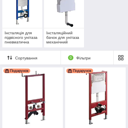
Інсталяція для
Інсталяційний
підвісного унітаза
бачок для унітаза
пневматична
механічний
Сортування
0
Фільтри
Подарунок
Подарунок