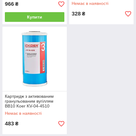
966
Немає в наявності
₴
328
₴
Купити
Картридж з активованим
гранульованим вугіллям
BB10 Koer KV-04-4510
(4,5"x10") (KR5030)
Немає в наявності
483
₴