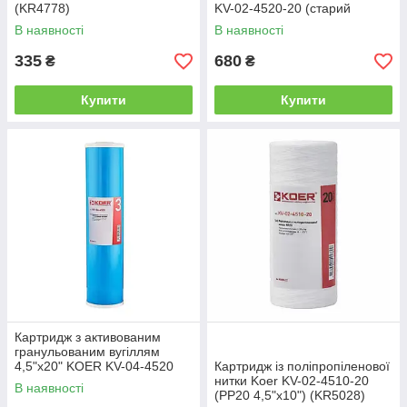
(KR4778)
KV-02-4520-20 (старий
артикул KV.5220) (KR4780)
В наявності
В наявності
335
680
₴
₴
Купити
Купити
Картридж з активованим
гранульованим вугіллям
4,5"x20" KOER KV-04-4520
Картридж із поліпропіленової
(KR5031)
нитки Koer KV-02-4510-20
В наявності
(PP20 4,5"x10") (KR5028)