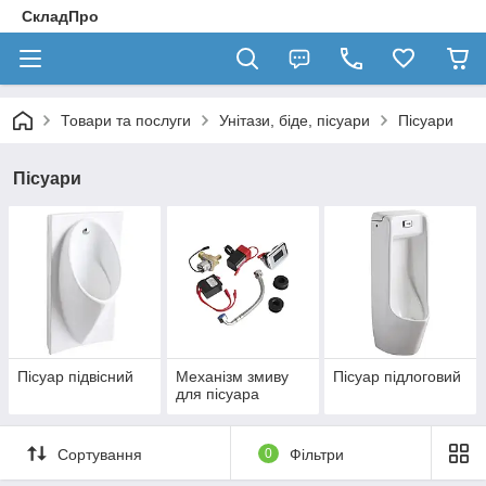
СкладПро
Товари та послуги
Унітази, біде, пісуари
Пісуари
Пісуари
Пісуар підвісний
Механізм змиву
Пісуар підлоговий
для пісуара
Сортування
0
Фільтри