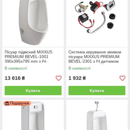
Пісуар підвісний MIXXUS
Система керування змивом
PREMIUM BEVEL-1001
пісуара MIXXUS PREMIUM
390x395x795 mm з ІЧ-
BEVEL-2301 з ІЧ датчиком
датчиком автоматичного
автомат. змиву, живлення від
В наявності
В наявності
змивання (MP6661)
батарейок + адаптер для
13 616
1 932
₴
₴
Купити
Купити
Подарунок