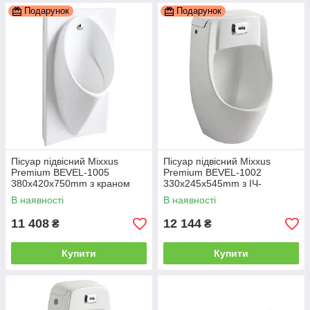
Подарунок
Подарунок
Пісуар підвісний Mixxus
Пісуар підвісний Mixxus
Premium BEVEL-1005
Premium BEVEL-1002
380x420x750mm з краном
330x245x545mm з ІЧ-
для пісуара (MP6664)
датчиком автоматичного
В наявності
В наявності
змиву (MP6662)
11 408
12 144
₴
₴
Купити
Купити