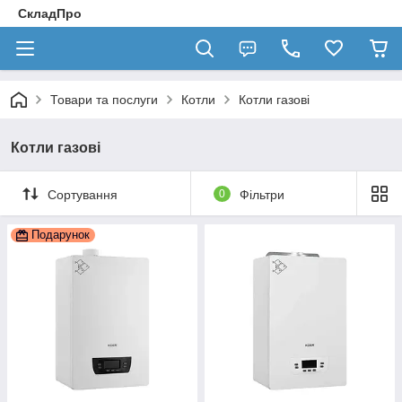
СкладПро
Товари та послуги
Котли
Котли газові
Котли газові
Сортування
0
Фільтри
Подарунок