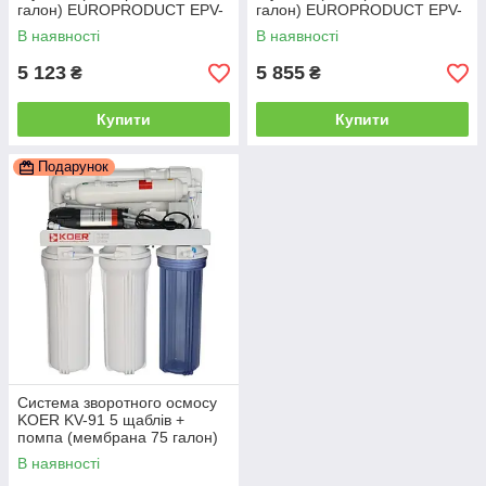
галон) EUROPRODUCT EPV-
галон) EUROPRODUCT EPV-
90 (EP6238)
92 (EP6239)
В наявності
В наявності
5 123
5 855
₴
₴
Купити
Купити
Подарунок
Система зворотного осмосу
KOER KV-91 5 щаблів +
помпа (мембрана 75 галон)
(KR5327)
В наявності