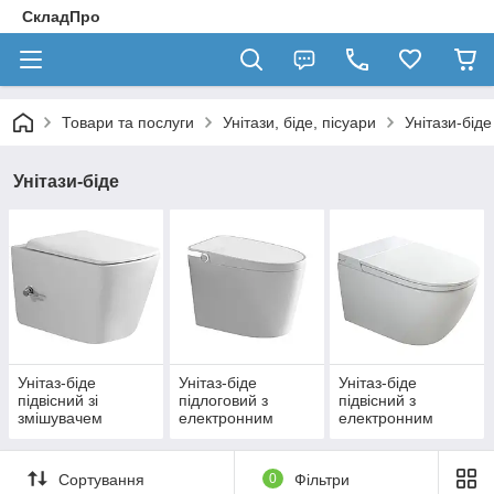
СкладПро
Товари та послуги
Унітази, біде, пісуари
Унітази-біде
Унітази-біде
Унітаз-біде
Унітаз-біде
Унітаз-біде
підвісний зі
підлоговий з
підвісний з
змішувачем
електронним
електронним
керуванням
керуванням
Сортування
0
Фільтри