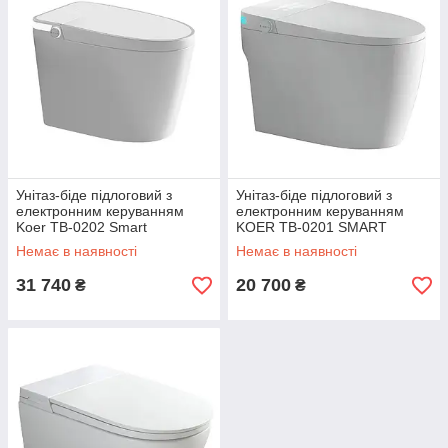
Унітаз-біде підлоговий з
Унітаз-біде підлоговий з
електронним керуванням
електронним керуванням
Koer TB-0202 Smart
KOER TB-0201 SMART
680x405x455mm з
675x400x450mm з
Немає в наявності
Немає в наявності
вбудованим бачком (KR6072)
вбудованим бачком (KR6071)
31 740
20 700
₴
₴