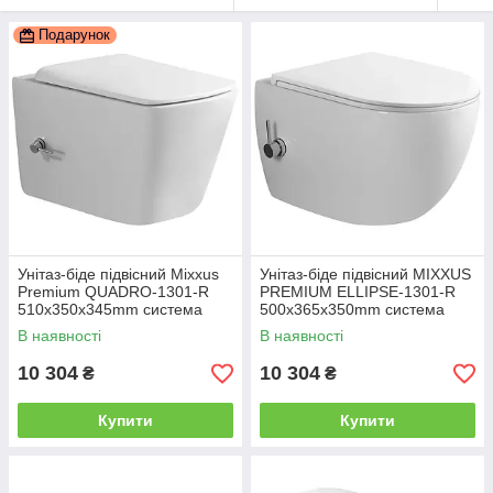
Подарунок
Унітаз-біде підвісний Mixxus
Унітаз-біде підвісний MIXXUS
Premium QUADRO-1301-R
PREMIUM ELLIPSE-1301-R
510x350x345mm система
500x365x350mm система
змиву RIMLESS (MP6658)
змиву RIMLESS (MP6659)
В наявності
В наявності
10 304
10 304
₴
₴
Купити
Купити