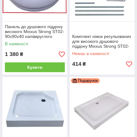
Панель до душового піддону
високого Mixxus Strong ST02-
90x90x40 напівкруглого
Комплект ніжок регульованих
(MI8311)
для високого душового
В наявності
піддону Mixxus Strong ST02-
SET Chrome (MI8161)
1 380
Немає в наявності
₴
414
₴
Купити
Подарунок