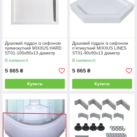
Душовий піддон із сифоном
Душовий піддон із сифоном
прямокутний MIXXUS HARD
п'ятикутний MIXXUS LINES
ST01-100x80x13 діаметр
ST01-90x90x13 діаметр
зливу 52 мм NEW (MI8430)
слива 52 мм (MI8284)
В наявності
В наявності
5 865
5 865
₴
₴
Купити
Купити