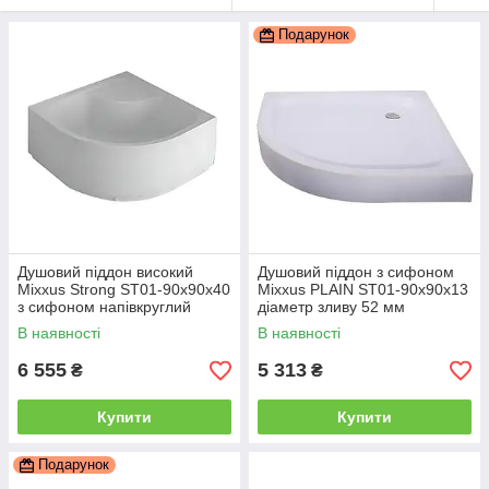
Подарунок
Душовий піддон високий
Душовий піддон з сифоном
Mixxus Strong ST01-90x90x40
Mixxus PLAIN ST01-90x90x13
з сифоном напівкруглий
діаметр зливу 52 мм
діаметр зливу 52 мм
(MI6916)
В наявності
В наявності
(MI8160)
6 555
5 313
₴
₴
Купити
Купити
Подарунок