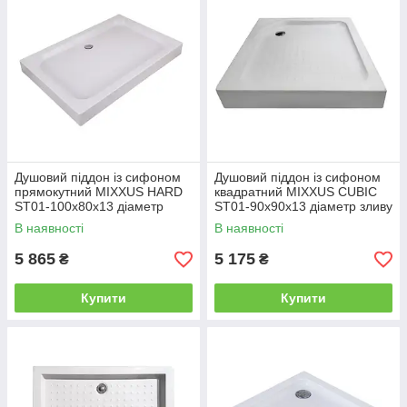
Душовий піддон із сифоном
Душовий піддон із сифоном
прямокутний MIXXUS HARD
квадратний MIXXUS CUBIC
ST01-100x80x13 діаметр
ST01-90x90x13 діаметр зливу
зливу 52 мм (MI6918)
52 мм NEW (MI8371)
В наявності
В наявності
5 865
5 175
₴
₴
Купити
Купити