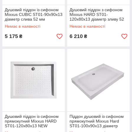
Душовий піддон із сифоном
Душовий піддон з сифоном
Mixxus CUBIC ST01-90x90x13
Mixxus HARD ST01-
діаметр слива 52 мм
120x80x13 діаметр зливу 52
(MI6917)
мм (MI6919)
Немає в наявності
Немає в наявності
5 175
6 210
₴
₴
Душовий піддон із сифоном
Піддон душовий із сифоном
прямокутний Mixxus HARD
прямокутний Mixxus Hard
ST01-120x80x13 NEW
ST01-100x90x13 діаметр
діаметр зливу 52 мм
слива 52 мм (MI8471)