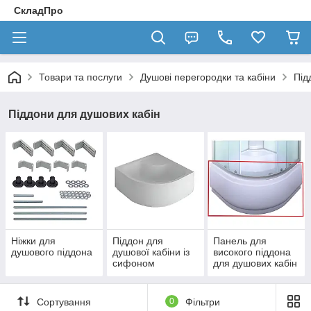
СкладПро
Товари та послуги
Душові перегородки та кабіни
Під
Піддони для душових кабін
Ніжки для
Піддон для
Панель для
душового піддона
душової кабіни із
високого піддона
сифоном
для душових кабін
Сортування
0
Фільтри