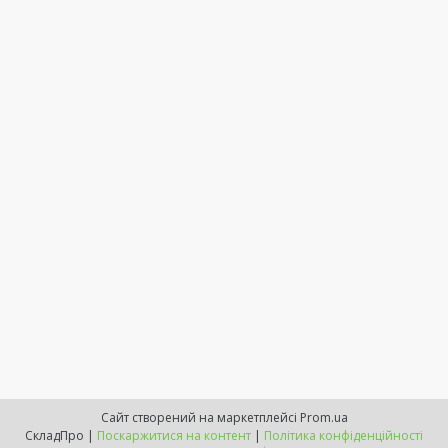
Сайт створений на маркетплейсі
Prom.ua
СкладПро |
Поскаржитися на контент
|
Політика конфіденційності