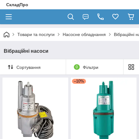
СкладПро
Товари та послуги
Насосне обладнання
Вібраційні 
Вібраційні насоси
Сортування
0
Фільтри
–10%