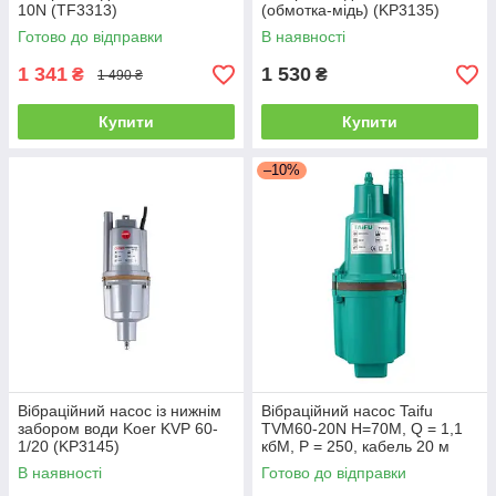
10N (TF3313)
(обмотка-мідь) (KP3135)
Готово до відправки
В наявності
1 341
1 530
₴
₴
1 490 ₴
Купити
Купити
–10%
Вібраційний насос із нижнім
Вібраційний насос Taifu
забором води Koer KVP 60-
TVM60-20N H=70M, Q = 1,1
1/20 (KP3145)
кбМ, P = 250, кабель 20 м
(TF0026)
В наявності
Готово до відправки