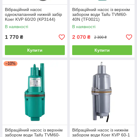
Вібраційний насос
Вібраційний насос із верхнім
одноклапанний нижній забір
забором води Taifu TVM60-
Koer KVP 60/20 (KP3144)
40N (TF0021)
В наявності
В наявності
1 770
2 070
₴
₴
2 300 ₴
Купити
Купити
–10%
Вібраційний насос із верхнім
Вібраційний насос із нижнім
забором води Taifu TVM60-
забором води Koer KVP 60-1