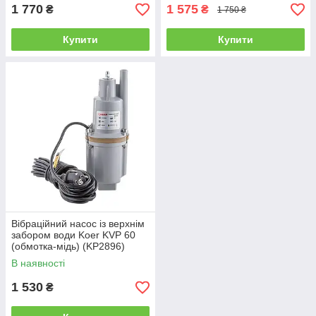
1 770
1 575
₴
₴
1 750 ₴
Купити
Купити
Вібраційний насос із верхнім
забором води Koer KVP 60
(обмотка-мідь) (KP2896)
В наявності
1 530
₴