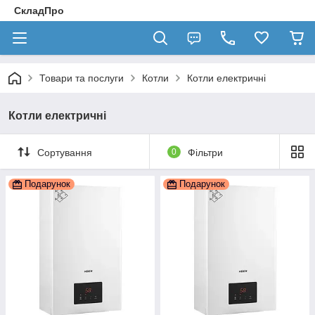
СкладПро
Товари та послуги
Котли
Котли електричні
Котли електричні
Сортування
0
Фільтри
Подарунок
Подарунок