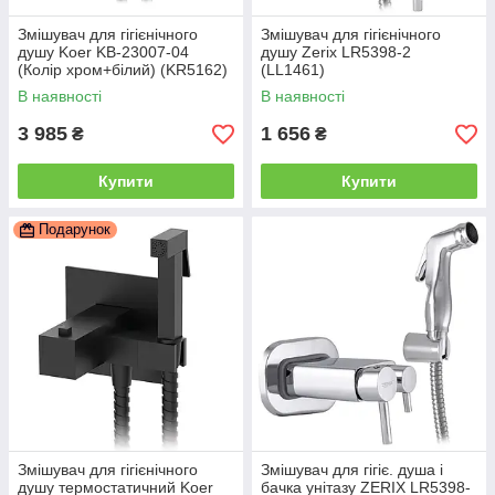
Змішувач для гігієнічного
Змішувач для гігієнічного
душу Koer KB-23007-04
душу Zerix LR5398-2
(Колір хром+білий) (KR5162)
(LL1461)
В наявності
В наявності
3 985
1 656
₴
₴
Купити
Купити
Подарунок
Змішувач для гігієнічного
Змішувач для гігіє. душа і
душу термостатичний Koer
бачка унітазу ZERIX LR5398-