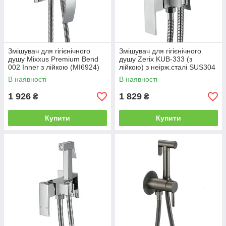
Змішувач для гігієнічного
Змішувач для гігієнічного
душу Mixxus Premium Bend
душу Zerix KUB-333 (з
002 Inner з лійкою (MI6924)
лійкою) з неірж.сталі SUS304
(ZX4860)
В наявності
В наявності
1 926
1 829
₴
₴
Купити
Купити