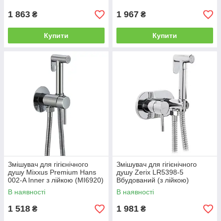
1 863
1 967
₴
₴
Купити
Купити
Змішувач для гігієнічного
Змішувач для гігієнічного
душу Mixxus Premium Hans
душу Zerix LR5398-5
002-A Inner з лійкою (MI6920)
Вбудований (з лійкою)
(LL1775)
В наявності
В наявності
1 518
1 981
₴
₴