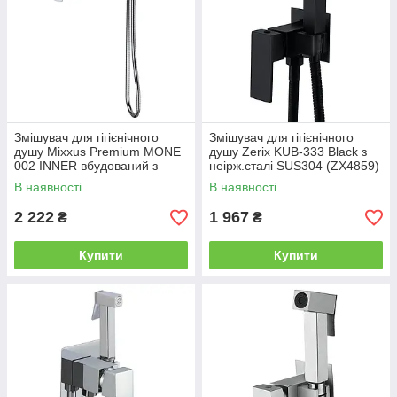
Змішувач для гігієнічного
Змішувач для гігієнічного
душу Mixxus Premium MONE
душу Zerix KUB-333 Black з
002 INNER вбудований з
неірж.сталі SUS304 (ZX4859)
лійкою (MI6773)
В наявності
В наявності
2 222
1 967
₴
₴
Купити
Купити