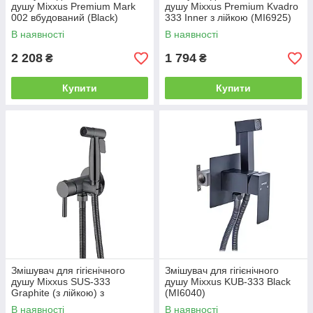
душу Mixxus Premium Mark
душу Mixxus Premium Kvadro
002 вбудований (Black)
333 Inner з лійкою (MI6925)
(MI5982)
В наявності
В наявності
2 208
1 794
₴
₴
Купити
Купити
Змішувач для гігієнічного
Змішувач для гігієнічного
душу Mixxus SUS-333
душу Mixxus KUB-333 Black
Graphite (з лійкою) з
(MI6040)
неірж.сталі SUS304 (MI6565)
В наявності
В наявності