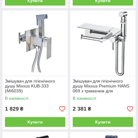
Купити
Купити
Змішувач для гігієнічного
Змішувач для гігієнічного
душу Mixxus KUB-333
душу Mixxus Premium HANS
(MI6039)
069 з тримачем для
туалетного паперу (MI6785)
В наявності
В наявності
1 829
2 381
₴
₴
Купити
Купити