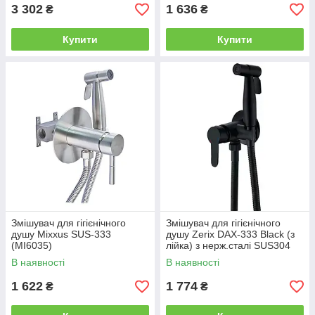
3 302
1 636
₴
₴
Купити
Купити
Змішувач для гігієнічного
Змішувач для гігієнічного
душу Mixxus SUS-333
душу Zerix DAX-333 Black (з
(MI6035)
лійка) з нерж.сталі SUS304
(ZX4830)
В наявності
В наявності
1 622
1 774
₴
₴