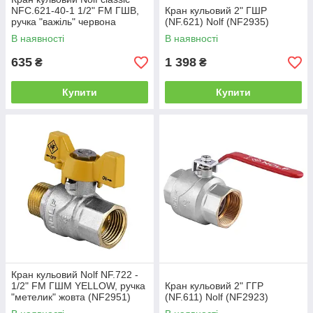
NFC.621-40-1 1/2" FM ГШВ,
Кран кульовий 2" ГШР
ручка "важіль" червона
(NF.621) Nolf (NF2935)
(NF3142)
В наявності
В наявності
635
1 398
₴
₴
Купити
Купити
Кран кульовий Nolf NF.722 -
1/2" FM ГШМ YELLOW, ручка
Кран кульовий 2" ГГР
"метелик" жовта (NF2951)
(NF.611) Nolf (NF2923)