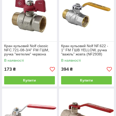
Кран кульовий Nolf classic
Кран кульовий Nolf NF.622 -
NFC.721-08-3/4" FM ГШМ,
1" FM ГШВ YELLOW, ручка
ручка "метелик" червона
"важіль" жовта (NF2938)
(NF3127)
В наявності
В наявності
173
394
₴
₴
Купити
Купити