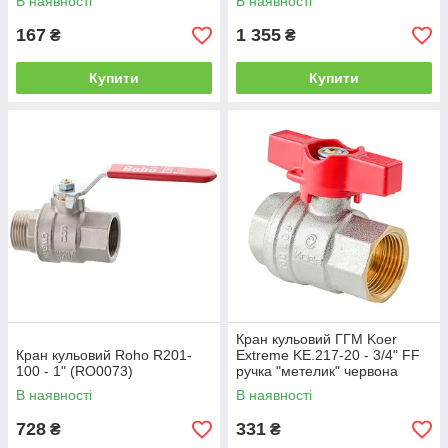
В наявності
В наявності
167
1 355
₴
₴
Купити
Купити
Кран кульовий ГГМ Koer
Кран кульовий Roho R201-
Extreme KE.217-20 - 3/4" FF
100 - 1" (RO0073)
ручка "метелик" червона
(KR5757)
В наявності
В наявності
728
331
₴
₴