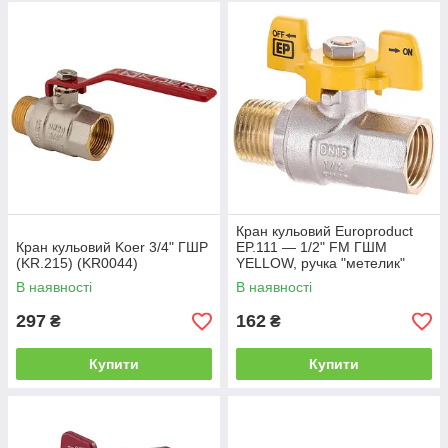
Кран кульовий Europroduct
Кран кульовий Koer 3/4" ГШР
EP.111 — 1/2" FM ГШМ
(KR.215) (KR0044)
YELLOW, ручка "метелик"
жовта (EP2932)
В наявності
В наявності
297
162
₴
₴
Купити
Купити