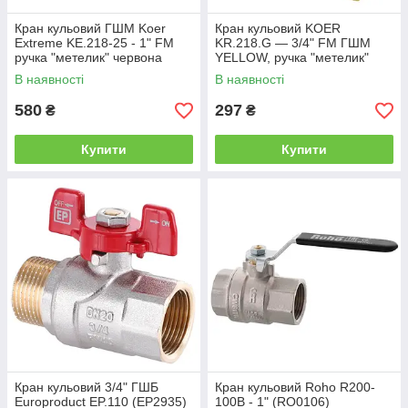
Кран кульовий ГШМ Koer
Кран кульовий KOER
Extreme KE.218-25 - 1" FM
KR.218.G — 3/4" FM ГШМ
ручка "метелик" червона
YELLOW, ручка "метелик"
(KR5761)
жовта (KR0094)
В наявності
В наявності
580
297
₴
₴
Купити
Купити
Кран кульовий 3/4" ГШБ
Кран кульовий Roho R200-
Europroduct EP.110 (EP2935)
100B - 1" (RO0106)