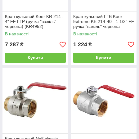
Кран кульовий Koer KR.214 -
Кран кульовий ГГВ Koer
4" FF ГГР (ручка "важіль"
Extreme KE.214-40 - 1 1/2" FF
червона) (KR4952)
ручка "важіль" червона
(KR5748)
В наявності
В наявності
7 287
1 224
₴
₴
Купити
Купити
Кран кульовий Nolf classic