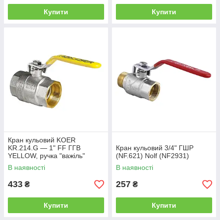
Купити
Купити
Кран кульовий KOER
KR.214.G — 1" FF ГГВ
Кран кульовий 3/4" ГШР
YELLOW, ручка "важіль"
(NF.621) Nolf (NF2931)
жовта (KR0114)
В наявності
В наявності
433
257
₴
₴
Купити
Купити