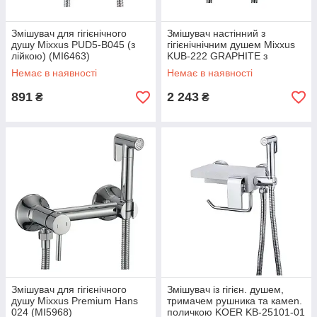
Змішувач для гігієнічного
Змішувач настінний з
душу Mixxus PUD5-B045 (з
гігієнічнічним душем Mixxus
лійкою) (MI6463)
KUB-222 GRAPHITE з
нерж.стали SUS304 (MI6846)
Немає в наявності
Немає в наявності
891
2 243
₴
₴
Змішувач для гігієнічного
Змішувач із гігієн. душем,
душу Mixxus Premium Hans
тримачем рушника та камen.
024 (MI5968)
поличкою KOER KB-25101-01