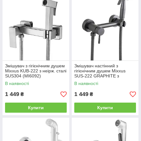
Змішувач з гігієнічним душем
Змішувач настінний з
Mixxus KUB-222 з неірж. сталі
гігієнічним душем Mixxus
SUS304 (MI6092)
SUS-222 GRAPHITE з
неіржавкої сталі SUS304
В наявності
В наявності
(MX9884)
1 449
1 449
₴
₴
Купити
Купити