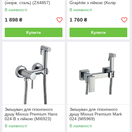
(неірж. сталь) (ZX4857)
Graphite з лійкою (Колір
графіт) (MI7136)
В наявності
В наявності
1 898
1 760
₴
₴
Купити
Купити
Змішувач для гігієнічного
Змішувач для гігієнічного
душу Mixxus Premium Hans
душу Mixxus Premium Mark
024-B з лійкою (MI6923)
024 (MI5969)
В наявності
В наявності