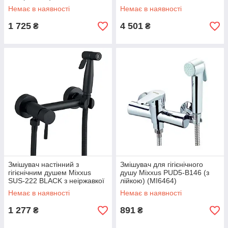
(KR3390)
Немає в наявності
Немає в наявності
1 725
4 501
₴
₴
Змішувач настінний з
Змішувач для гігієнічного
гігієнічним душем Mixxus
душу Mixxus PUD5-B146 (з
SUS-222 BLACK з неіржавкої
лійкою) (MI6464)
сталі SUS304 (MX0680)
Немає в наявності
Немає в наявності
1 277
891
₴
₴