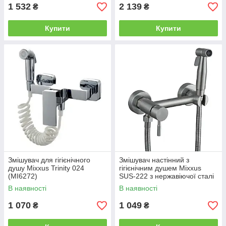
1 532
2 139
₴
₴
Купити
Купити
Змішувач для гігієнічного
Змішувач настінний з
душу Mixxus Trinity 024
гігієнічним душем Mixxus
(MI6272)
SUS-222 з нержавіючої сталі
SUS304 (MX0679)
В наявності
В наявності
1 070
1 049
₴
₴