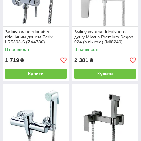
Змішувач настінний з
Змішувач для гігієнічного
гігієнічним душем Zerix
душу Mixxus Premium Degas
LR5398-6 (ZX4736)
024 (з лійкою) (MI8249)
В наявності
В наявності
1 719
2 381
₴
₴
Купити
Купити