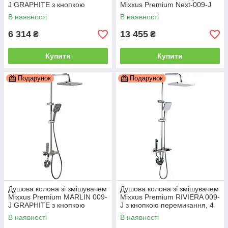
J GRAPHITE з кнопкою
Mixxus Premium Next-009-J
перемикання, 4 режими
Graphite, 4 режими (MI6544)
В наявності
В наявності
(MI6835)
6 314
13 455
₴
₴
Купити
Купити
Подарунок
Подарунок
Душова колона зі змішувачем
Душова колона зі змішувачем
Mixxus Premium MARLIN 009-
Mixxus Premium RIVIERA 009-
J GRAPHITE з кнопкою
J з кнопкою перемикання, 4
перемикання, 4 режими
режими (MI6834)
В наявності
В наявності
(MI6831)