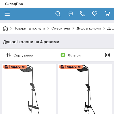
СкладПро
Товари та послуги
Смесители
Душові колони
Душ
Душові колони на 4 режими
Сортування
0
Фільтри
Подарунок
Подарунок