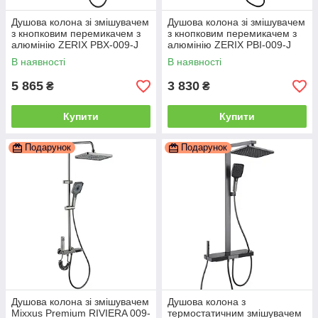
Душова колона зі змішувачем
Душова колона зі змішувачем
з кнопковим перемикачем з
з кнопковим перемикачем з
алюмінію ZERIX PBX-009-J
алюмінію ZERIX PBI-009-J
GRAPHITE, 4 режими
BLACK,4 режими (ZX5849)
В наявності
В наявності
(ZX5851)
5 865
3 830
₴
₴
Купити
Купити
Подарунок
Подарунок
Душова колона зі змішувачем
Душова колона з
Mixxus Premium RIVIERA 009-
термостатичним змішувачем