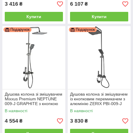
3 416
6 107
₴
₴
Купити
Купити
Подарунок
Подарунок
Душова колона зі змішувачем
Душова колона зі змішувачем
Mixxus Premium NEPTUNE
із кнопковим перемикачем з
009-J GRAPHITE з кнопкою
алюмінію ZERIX PBI-009-J
перемикання, 4 режими
GRAPHITE, 4 режими
В наявності
В наявності
(MI6833)
(ZX5850)
4 554
3 830
₴
₴