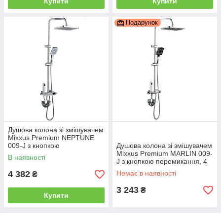
Купити
Купити
Подарунок
Душова колона зі змішувачем
Mixxus Premium NEPTUNE
009-J з кнопкою
Душова колона зі змішувачем
перемикання, 4 режими
Mixxus Premium MARLIN 009-
В наявності
(MI6832)
J з кнопкою перемикання, 4
режими (MI6830)
4 382
Немає в наявності
₴
3 243
₴
Купити