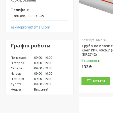
Харків, Україна
+380 (66) 888-91-49
eskladprom@gmail.com
KR2742
Графік роботи
Труба композит
Koer PPR 40x6,7 (
(KR2742)
Понеділок
09:00
19:00
В наявності
Вівторок
09:00
19:00
132 ₴
Середа
09:00
19:00
Четвер
09:00
19:00
Пʼятниця
09:00
19:00
Купити
Субота
09:00
19:00
Неділя
Вихідний