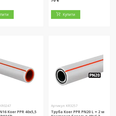
70 ₴
упити
Купити
KR0247
KR3257
N16 Koer PPR 40x5,5
Труба Koer PPR PN20 L = 2 м