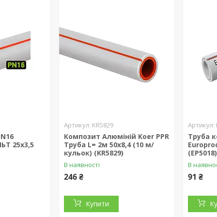
KR5829
PN16
Композит Алюміній Koer PPR
Труба к
ЬТ 25х3,5
Труба L= 2м 50x8,4 (10 м/
Europrod
кульок) (KR5829)
(EP5018
В наявності
В наявно
246 ₴
91 ₴
Купити
К