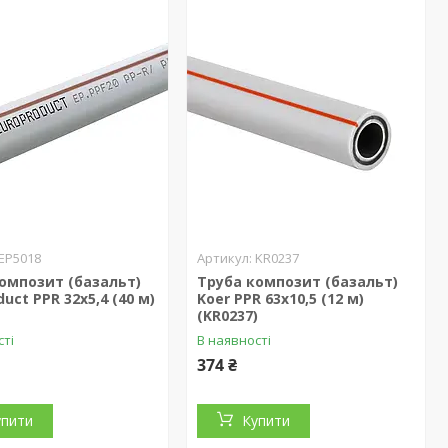
EP5018
KR0237
омпозит (базальт)
Труба композит (базальт)
uct PPR 32x5,4 (40 м)
Koer PPR 63x10,5 (12 м)
)
(KR0237)
сті
В наявності
374 ₴
упити
Купити