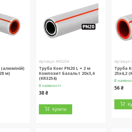
KR3254
(алюміній)
Труба Koer PN20 L = 2 м
Труба K
28 м)
Композит Базальт 20х3,4
25х4,2 (
(KR3254)
В наявно
В наявності
56 ₴
38 ₴
К
Купити