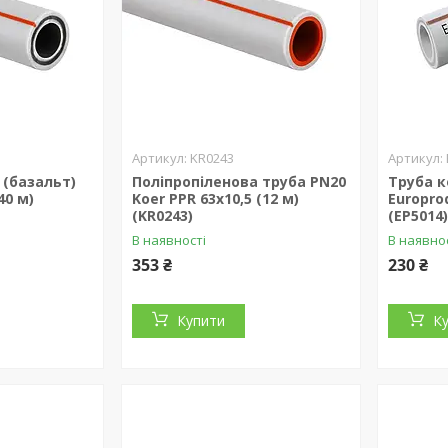
KR0243
 (базальт)
Поліпропіленова труба PN20
Труба к
40 м)
Koer PPR 63x10,5 (12 м)
Europrod
(KR0243)
(EP5014
В наявності
В наявно
353 ₴
230 ₴
Купити
К