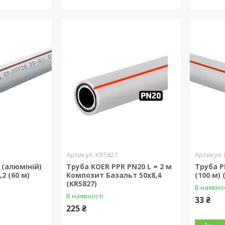
KR5827
(алюміній)
Труба KOER PPR PN20 L = 2 м
Труба P
,2 (60 м)
Композит Базальт 50x8,4
(100 м) 
(KR5827)
В наявно
В наявності
33 ₴
225 ₴