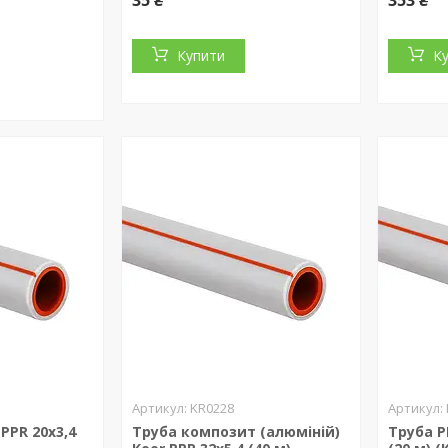
35 ₴
353 ₴
Купити
К
KR0228
PPR 20x3,4
Труба композит (алюміній)
Труба P