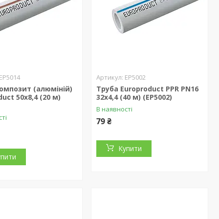
EP5014
EP5002
омпозит (алюміній)
Труба Europroduct PPR PN16
uct 50x8,4 (20 м)
32x4,4 (40 м) (EP5002)
)
В наявності
сті
79 ₴
Купити
упити