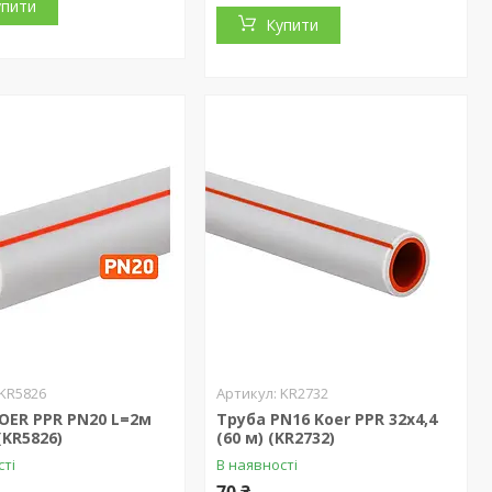
упити
Купити
KR5826
KR2732
OER PPR PN20 L=2м
Труба PN16 Koer PPR 32x4,4
(KR5826)
(60 м) (KR2732)
сті
В наявності