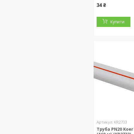
34 ₴
Купити
KR2733
Труба PN20 Koer 