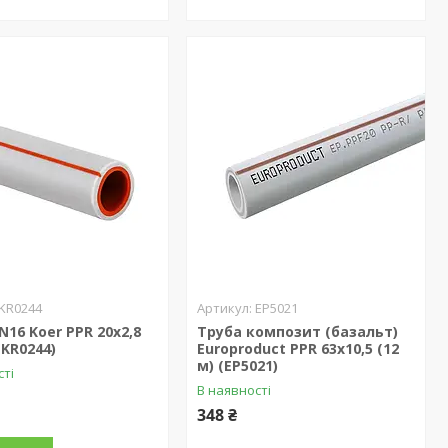
KR0244
EP5021
N16 Koer PPR 20x2,8
Труба композит (базальт)
(KR0244)
Europroduct PPR 63x10,5 (12
м) (EP5021)
сті
В наявності
348 ₴