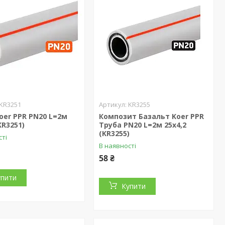
KR3251
KR3255
oer PPR PN20 L=2м
Композит Базальт Koer PPR
KR3251)
Труба PN20 L=2м 25х4,2
(KR3255)
сті
В наявності
58 ₴
упити
Купити