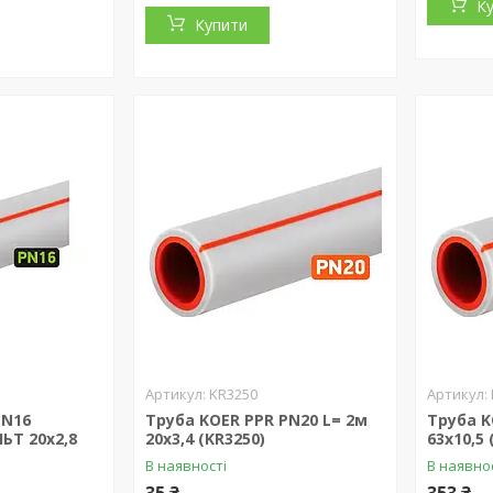
К
Купити
KR3250
PN16
Труба KOER PPR PN20 L= 2м
Труба K
ЬТ 20х2,8
20х3,4 (KR3250)
63x10,5 
В наявності
В наявно