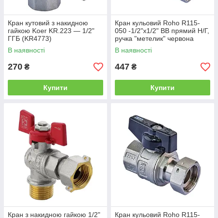
Кран кутовий з накидною
Кран кульовий Roho R115-
гайкою Koer KR.223 — 1/2"
050 -1/2"х1/2" ВВ прямий Н/Г,
ГГБ (KR4773)
ручка "метелик" червона
(RO0231)
В наявності
В наявності
270
447
₴
₴
Купити
Купити
Кран з накидною гайкою 1/2"
Кран кульовий Roho R115-