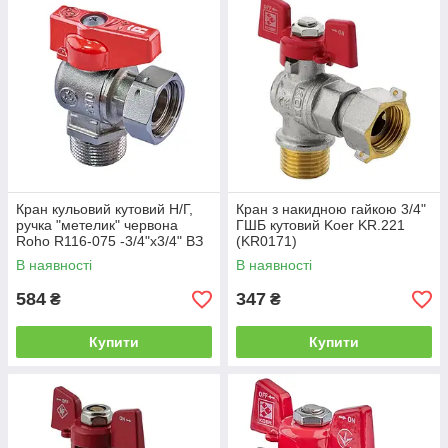
Кран кульовий кутовий Н/Г,
Кран з накидною гайкою 3/4"
ручка "метелик" червона
ГШБ кутовий Koer KR.221
Roho R116-075 -3/4"х3/4" ВЗ
(KR0171)
(RO0237)
В наявності
В наявності
584
347
₴
₴
Купити
Купити