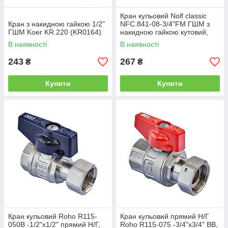
Кран кульовий Nolf classic
Кран з накидною гайкою 1/2"
NFC.841-08-3/4"FM ГШМ з
ГШМ Koer KR.220 (KR0164)
накидною гайкою кутовий,
ручка "метелик" червона
В наявності
В наявності
(NF3159)
243
267
₴
₴
Купити
Купити
Кран кульовий Roho R115-
Кран кульовий прямий Н/Г
050B -1/2"х1/2" прямий Н/Г,
Roho R115-075 -3/4"х3/4" ВВ,