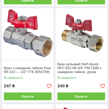
Купити
Купити
Кран кульовий Nolf classic
Кран з накидною гайкою Koer
NFC.821-08-3/4" FM ГШМ з
KR.222 — 1/2" ГГБ (KR4769)
накидною гайкою, ручка
"метелик" червона (NF3154)
В наявності
В наявності
247
240
₴
₴
Купити
Купити