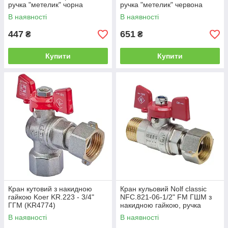
ручка "метелик" чорна
ручка "метелик" червона
(RO0232)
(RO0233)
В наявності
В наявності
447
651
₴
₴
Купити
Купити
Кран кутовий з накидною
Кран кульовий Nolf classic
гайкою Koer KR.223 - 3/4"
NFC.821-06-1/2" FM ГШМ з
ГГМ (KR4774)
накидною гайкою, ручка
"метелик" червона (NF3153)
В наявності
В наявності