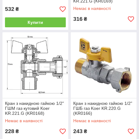
KR.221.G (KR0169)
532
Немає в наявності
₴
316
₴
Купити
Кран з накидною гайкою 1/2"
Кран з накидною гайкою 1/2"
ГШМ газ кутовий Koer
ГШБ газ Koer KR.220.G
KR.221.G (KR0168)
(KR0166)
Немає в наявності
Немає в наявності
228
243
₴
₴