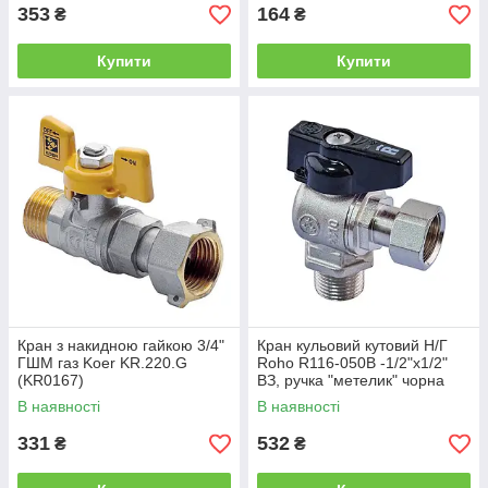
353
164
₴
₴
Купити
Купити
Кран з накидною гайкою 3/4"
Кран кульовий кутовий Н/Г
ГШМ газ Koer KR.220.G
Roho R116-050B -1/2"х1/2"
(KR0167)
ВЗ, ручка "метелик" чорна
(RO0236)
В наявності
В наявності
331
532
₴
₴