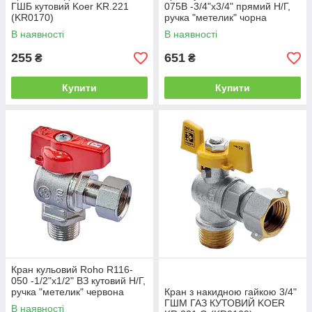
ГШБ кутовий Koer KR.221
075B -3/4"х3/4" прямий Н/Г,
(KR0170)
ручка "метелик" чорна
(RO0234)
В наявності
В наявності
255
651
₴
₴
Купити
Купити
Кран кульовий Roho R116-
050 -1/2"х1/2" ВЗ кутовий Н/Г,
ручка "метелик" червона
Кран з накидною гайкою 3/4"
(RO0235)
ГШМ ГАЗ КУТОВИЙ KOER
В наявності