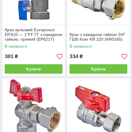
Кран кульовий Europrouct
EP.610 — 1"FF ГГ з накидною
Кран з накидною гайкою 3/4"
гайкою, прямий (EP6217)
ГШБ Koer KR.220 (KR0165)
В наявності
В наявності
301
334
₴
₴
Купити
Купити