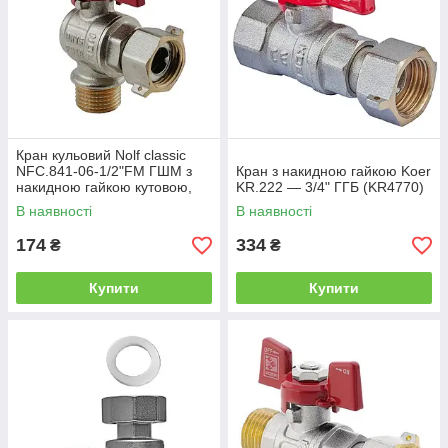
Кран кульовий Nolf classic
NFC.841-06-1/2"FM ГШМ з
Кран з накидною гайкою Koer
накидною гайкою кутовою,
KR.222 — 3/4" ГГБ (KR4770)
ручка "метелик" червона
В наявності
В наявності
(NF3158)
174
334
₴
₴
Купити
Купити