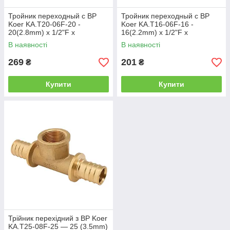
Тройник переходный с ВР
Тройник переходный с ВР
Koer KA.T20-06F-20 -
Koer KA.T16-06F-16 -
20(2.8mm) x 1/2"F x
16(2.2mm) x 1/2"F x
20(2.8mm) (KR4895)
16(2.2mm) (KR4894)
В наявності
В наявності
269
201
₴
₴
Купити
Купити
Трійник перехідний з ВР Koer
KA.T25-08F-25 — 25 (3.5mm)