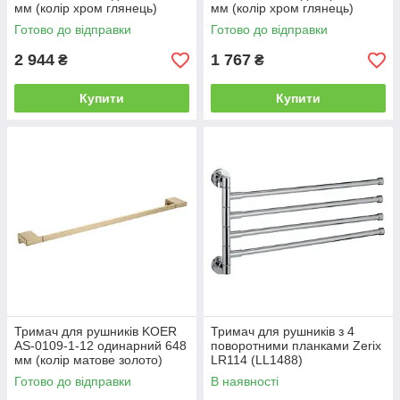
мм (колір хром глянець)
мм (колір хром глянець)
(KR6190)
(KR6189)
Готово до відправки
Готово до відправки
2 944
1 767
₴
₴
Купити
Купити
Тримач для рушників KOER
Тримач для рушників з 4
AS-0109-1-12 одинарний 648
поворотними планками Zerix
мм (колір матове золото)
LR114 (LL1488)
(KR6188)
Готово до відправки
В наявності