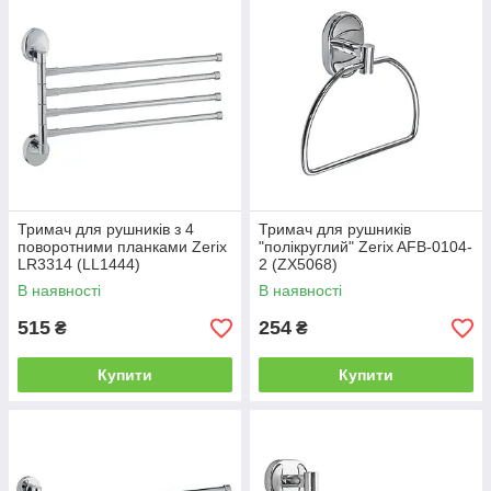
Тримач для рушників з 4
Тримач для рушників
поворотними планками Zerix
"полікруглий" Zerix AFB-0104-
LR3314 (LL1444)
2 (ZX5068)
В наявності
В наявності
515
254
₴
₴
Купити
Купити