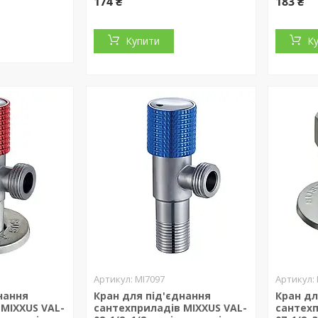
174 ₴
183 ₴
Купити
К
MI7097
нання
Кран для під'єднання
Кран дл
MIXXUS VAL-
сантехприладів MIXXUS VAL-
сантехп