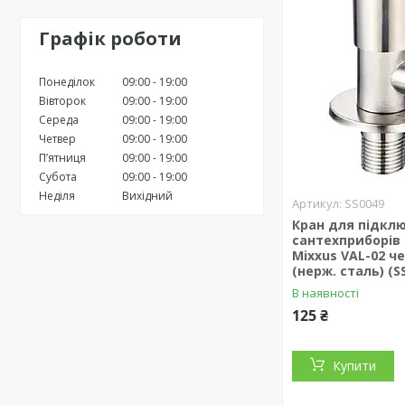
Графік роботи
Понеділок
09:00
19:00
Вівторок
09:00
19:00
Середа
09:00
19:00
Четвер
09:00
19:00
Пʼятниця
09:00
19:00
Субота
09:00
19:00
Неділя
Вихідний
SS0049
Кран для підкл
сантехприборів 
Mixxus VAL-02 ч
(нерж. сталь) (S
В наявності
125 ₴
Купити