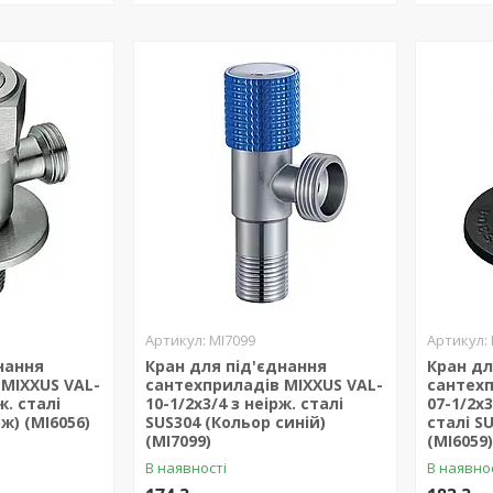
MI7099
нання
Кран для під'єднання
Кран дл
MIXXUS VAL-
сантехприладів MIXXUS VAL-
сантехп
ж. сталі
10-1/2x3/4 з неірж. сталі
07-1/2x3
рж) (MI6056)
SUS304 (Кольор синій)
сталі S
(MI7099)
(MI6059
В наявності
В наявно