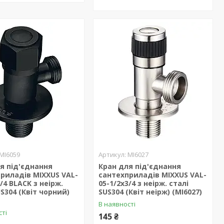
MI6059
MI6027
я під'єднання
Кран для під'єднання
риладів MIXXUS VAL-
сантехприладів MIXXUS VAL-
/4 BLACK з неірж.
05-1/2x3/4 з неірж. сталі
US304 (Квіт чорний)
SUS304 (Квіт неірж) (MI6027)
)
В наявності
сті
145 ₴