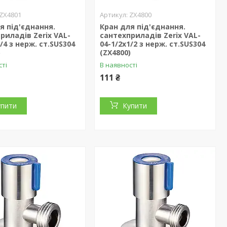
ZX4801
ZX4800
я під'єднання.
Кран для під'єднання.
риладів Zerix VAL-
сантехприладів Zerix VAL-
/4 з нерж. ст.SUS304
04-1/2x1/2 з нерж. ст.SUS304
)
(ZX4800)
сті
В наявності
111 ₴
упити
Купити