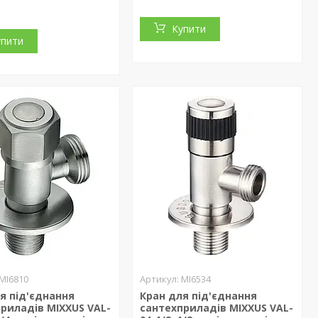
Купити
упити
MI6810
MI6534
я під'єднання
Кран для під'єднання
риладів MIXXUS VAL-
сантехприладів MIXXUS VAL-