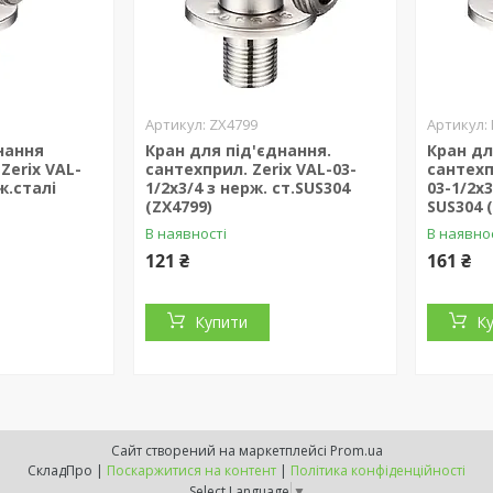
ZX4799
нання
Кран для під'єднання.
Кран дл
Zerix VAL-
сантехприл. Zerix VAL-03-
сантехп
ж.сталі
1/2x3/4 з нерж. ст.SUS304
03-1/2x
(ZX4799)
SUS304 
В наявності
В наявно
121 ₴
161 ₴
Купити
К
Сайт створений на маркетплейсі
Prom.ua
СкладПро |
Поскаржитися на контент
|
Політика конфіденційності
Select Language
▼