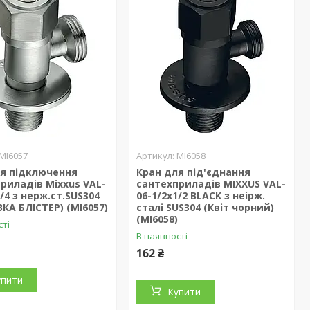
MI6057
MI6058
ля підключення
Кран для під'єднання
риладів Mixxus VAL-
сантехприладів MIXXUS VAL-
3/4 з нерж.ст.SUS304
06-1/2x1/2 BLACK з неірж.
КА БЛІСТЕР) (MI6057)
сталі SUS304 (Квіт чорний)
(MI6058)
сті
В наявності
162 ₴
упити
Купити