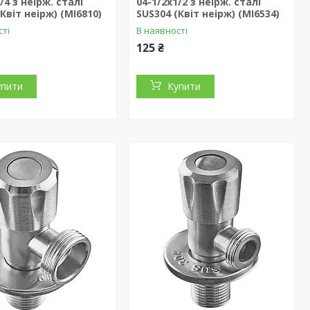
/4 з неірж. сталі
04-1/2x1/2 з неірж. сталі
Квіт неірж) (MI6810)
SUS304 (Квіт неірж) (MI6534)
сті
В наявності
125 ₴
упити
Купити