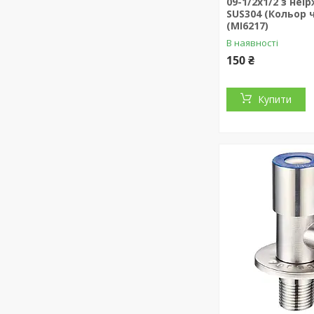
09-1/2x1/2 з неір
SUS304 (Кольор 
(MI6217)
В наявності
150 ₴
Купити