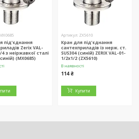
MX0685
ZX5610
я під'єднання
Кран для під'єднання
риладів Zerix VAL-
сантехприладів із нерж. ст.
3/4 з неіржавкої сталі
SUS304 (синій) ZERIX VAL-01-
(синій) (MX0685)
1/2x1/2 (ZX5610)
сті
В наявності
114 ₴
упити
Купити