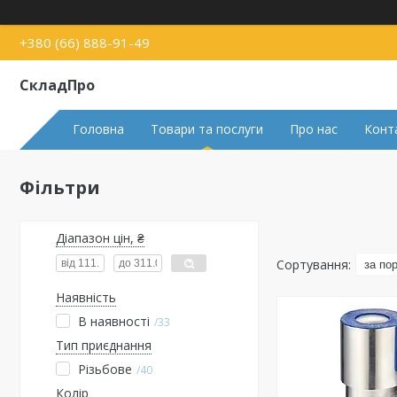
+380 (66) 888-91-49
СкладПро
Головна
Товари та послуги
Про нас
Конт
Фільтри
Діапазон цін, ₴
Наявність
В наявності
33
Тип приєднання
Різьбове
40
Колір