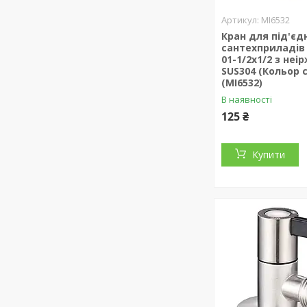
MI6532
Кран для під'єд
сантехприладів 
01-1/2x1/2 з неір
SUS304 (Кольор 
(MI6532)
В наявності
125 ₴
Купити