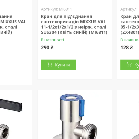
MI6811
нання
Кран для під'єднання
Кран дл
MIXXUS VAL-
сантехприладів MIXXUS VAL-
сантехп
ж. сталі
11-1/2x1/2x1/2 з неірж. сталі
05-1/2x3
синій)
SUS304 (Квіть синій) (MI6811)
(ZX4801
В наявності
В наявно
290 ₴
128 ₴
Купити
К