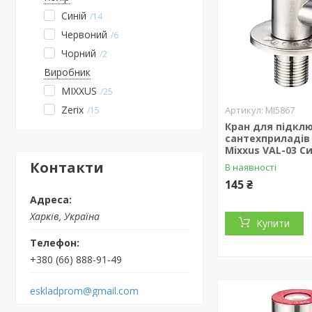
Синій
14
Червоний
6
Чорний
2
Виробник
MIXXUS
25
Zerix
MI5867
15
Кран для підкл
сантехприладів 
Mixxus VAL-03 Си
Контакти
В наявності
145 ₴
Харків, Україна
Купити
+380 (66) 888-91-49
eskladprom@gmail.com