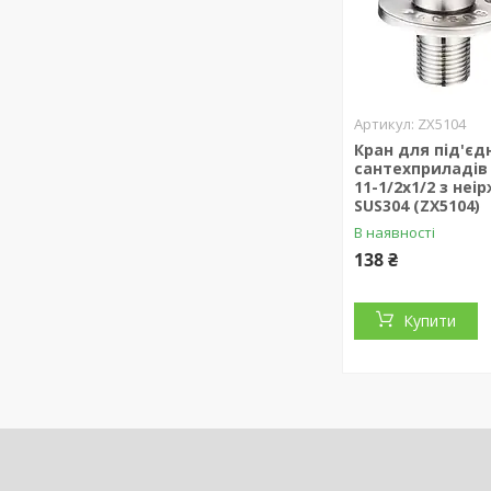
ZX5104
Кран для під'єд
сантехприладів 
11-1/2x1/2 з неір
SUS304 (ZX5104)
В наявності
138 ₴
Купити