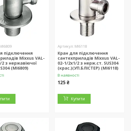
MI6809
MI6118
ля підключення
Кран для підключення
риладів Mixxus VAL-
сантехприладів Mixxus VAL-
1/2 з нержавіючої
02-1/2x1/2 з нерж.ст. SUS304
US304 (MI6809)
(крас.)(УП.БЛІСТЕР) (MI6118)
сті
В наявності
125 ₴
упити
Купити