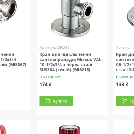
MI6218
ючення
Кран для підключення
Кран д
1/2x3/4
сантехприладів Mixxus VAL-
сантехп
ній (MI5867)
10-1/2x3/4 з нерж. сталі
06-1/2x
SUS304 (синій) (MI6218)
сталі S
В наявності
В наявно
174 ₴
133 ₴
Купити
К