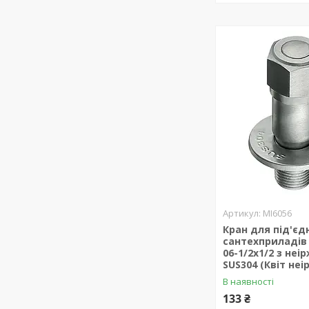
MI6056
Кран для під'єд
сантехприладів 
06-1/2x1/2 з неір
SUS304 (Квіт неі
В наявності
133 ₴