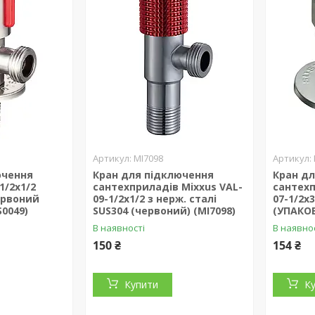
MI7098
ючення
Кран для підключення
Кран д
1/2x1/2
сантехприладів Mixxus VAL-
сантехп
ервоний
09-1/2x1/2 з нерж. сталі
07-1/2x
S0049)
SUS304 (червоний) (MI7098)
(УПАКОВ
В наявності
В наявно
150 ₴
154 ₴
Купити
К