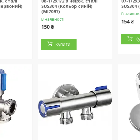
ж. сталі
08-1/2x1/2 з неірж. сталі
07-1/2x3
червоний)
SUS304 (Кольор синій)
SUS304 (
(MI7097)
В наявно
В наявності
154 ₴
150 ₴
К
Купити