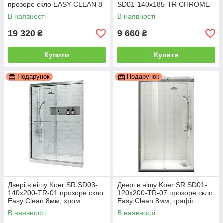
прозоре скло EASY CLEAN 8
SD01-140x185-TR CHROME
мм хром (KR5367)
прозоре скло 5 мм (MI6874)
В наявності
В наявності
19 320
9 660
₴
₴
Купити
Купити
Подарунок
Подарунок
Двері в нішу Koer SR SD03-
Двері в нішу Koer SR SD01-
140x200-TR-01 прозоре скло
120x200-TR-07 прозоре скло
Easy Clean 8мм, хром
Easy Clean 8мм, графіт
(KR5385)
(KR5378)
В наявності
В наявності