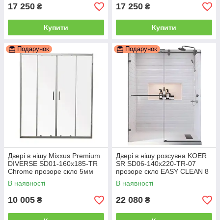
17 250
17 250
₴
₴
Купити
Купити
Подарунок
Подарунок
Двері в нішу Mixxus Premium
Двері в нішу розсувна KOER
DIVERSE SD01-160x185-TR
SR SD06-140x220-TR-07
Chrome прозоре скло 5мм
прозоре скло EASY CLEAN 8
(MI6875)
мм графіт (KR5369)
В наявності
В наявності
10 005
22 080
₴
₴