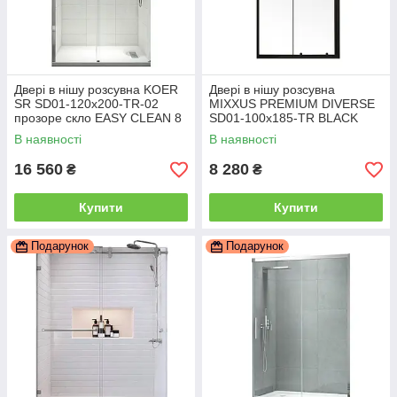
Двері в нішу розсувна KOER
Двері в нішу розсувна
SR SD01-120x200-TR-02
MIXXUS PREMIUM DIVERSE
прозоре скло EASY CLEAN 8
SD01-100x185-TR BLACK
мм SS COLOR (KR5379)
прозоре скло 5 мм (MI6876)
В наявності
В наявності
16 560
8 280
₴
₴
Купити
Купити
Подарунок
Подарунок