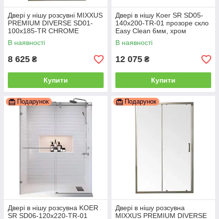
Двері у нішу розсувні MIXXUS
Двері в нішу Koer SR SD05-
PREMIUM DIVERSE SD01-
140x200-TR-01 прозоре скло
100x185-TR CHROME
Easy Clean 6мм, хром
прозоре скло 5мм (MI7165)
(KR5406)
В наявності
В наявності
8 625
12 075
₴
₴
Купити
Купити
Подарунок
Подарунок
Двері в нішу розсувна KOER
Двері в нішу розсувна
SR SD06-120x220-TR-01
MIXXUS PREMIUM DIVERSE