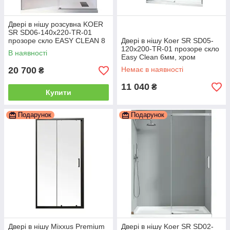
Двері в нішу розсувна KOER
SR SD06-140x220-TR-01
прозоре скло EASY CLEAN 8
Двері в нішу Koer SR SD05-
мм хром (KR5368)
120x200-TR-01 прозоре скло
В наявності
Easy Clean 6мм, хром
(KR5405)
20 700
Немає в наявності
₴
11 040
₴
Купити
Подарунок
Подарунок
Двері в нішу Mixxus Premium
Двері в нішу Koer SR SD02-