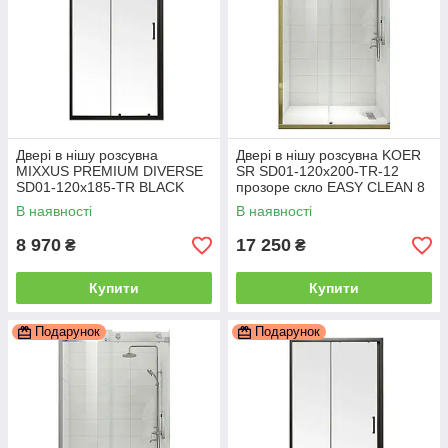
Двері в нішу розсувна
Двері в нішу розсувна KOER
MIXXUS PREMIUM DIVERSE
SR SD01-120x200-TR-12
SD01-120x185-TR BLACK
прозоре скло EASY CLEAN 8
прозоре скло 5 мм (MI6877)
мм матове золото (KR5377)
В наявності
В наявності
8 970
17 250
₴
₴
Купити
Купити
Подарунок
Подарунок