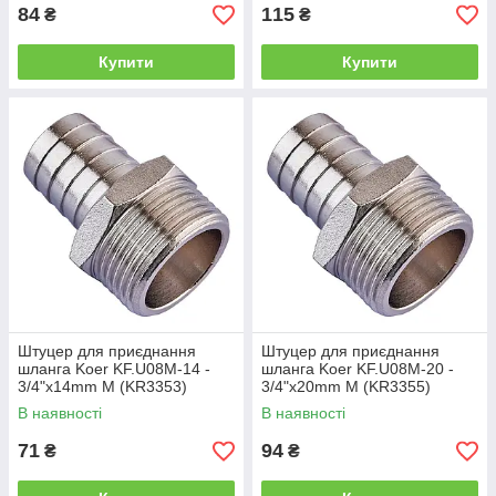
84
115
₴
₴
Купити
Купити
Штуцер для приєднання
Штуцер для приєднання
шланга Koer KF.U08M-14 -
шланга Koer KF.U08M-20 -
3/4"x14mm M (KR3353)
3/4"x20mm M (KR3355)
В наявності
В наявності
71
94
₴
₴