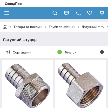
СкладПро
Товари та послуги
Труби та фітинги
Латунний фітинг
Латунний штуцер
Сортування
0
Фільтри