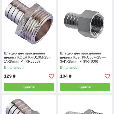
Штуцер для приєднання
Штуцер для приєднання
шланга KOER KF.U10M-25 -
шланга Koer KF.U08F-25 —
1"x25mm M (KR3358)
3/4"x25mm F (KR4836)
В наявності
В наявності
129
104
₴
₴
Купити
Купити