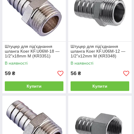
Штуцер для під'єднання
Штуцер для під'єднання
шланга Koer KF.U06M-18 —
шланга Koer KF.U06M-12 —
1/2"x18mm M (KR3351)
1/2"x12mm M (KR3348)
В наявності
В наявності
59
56
₴
₴
Купити
Купити