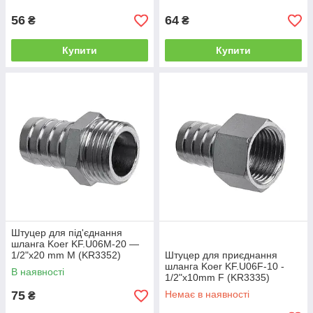
56
64
₴
₴
Купити
Купити
Штуцер для під'єднання
шланга Koer KF.U06M-20 —
1/2"x20 mm M (KR3352)
Штуцер для приєднання
шланга Koer KF.U06F-10 -
В наявності
1/2"x10mm F (KR3335)
75
Немає в наявності
₴