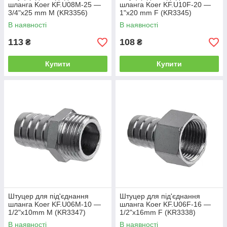
шланга Koer KF.U08M-25 —
шланга Koer KF.U10F-20 —
3/4"x25 mm M (KR3356)
1"x20 mm F (KR3345)
В наявності
В наявності
113
108
₴
₴
Купити
Купити
Штуцер для під'єднання
Штуцер для під'єднання
шланга Koer KF.U06M-10 —
шланга Koer KF.U06F-16 —
1/2"x10mm M (KR3347)
1/2"x16mm F (KR3338)
В наявності
В наявності