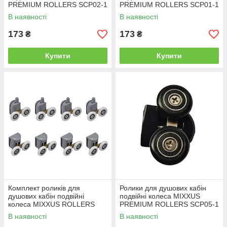
PREMIUM ROLLERS SCP02-1
PREMIUM ROLLERS SCP01-1
CHROME нижні (23mm для
BLACK верхні (23 mm для
В наявності
В наявності
DIVERSE SC01,SC02,SD01)
DIVERSE SC01, SC02, SD01)
(MI7162)
(MI7163)
173
173
₴
₴
Купити
Купити
Комплект роликів для
Ролики для душових кабін
душових кабін подвійні
подвійні колеса MIXXUS
колеса MIXXUS ROLLERS
PREMIUM ROLLERS SCP05-1
SCP03-4x4 GRAPHITE 4
BLACK верхні (25 mm для
В наявності
В наявності
верхні + 4 нижні кольори
DIVERSE SC03) (MI8168)