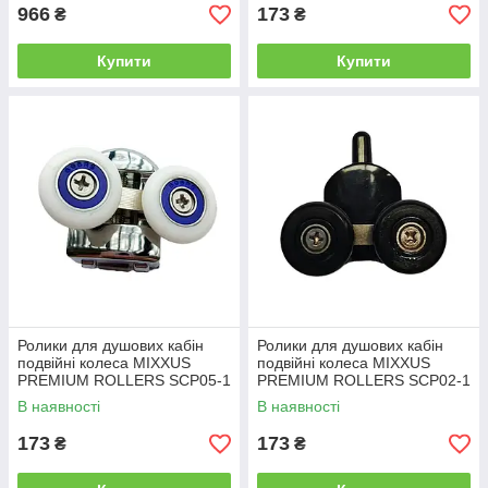
сірий (MI8163)
966
173
₴
₴
Купити
Купити
Ролики для душових кабін
Ролики для душових кабін
подвійні колеса MIXXUS
подвійні колеса MIXXUS
PREMIUM ROLLERS SCP05-1
PREMIUM ROLLERS SCP02-1
CHROME верхні (25 mm для
BLACK нижні (23 mm для
В наявності
В наявності
DIVERSE SC03) (MI8167)
DIVERSE SC01, SC02, SD01)
(MI7164)
173
173
₴
₴