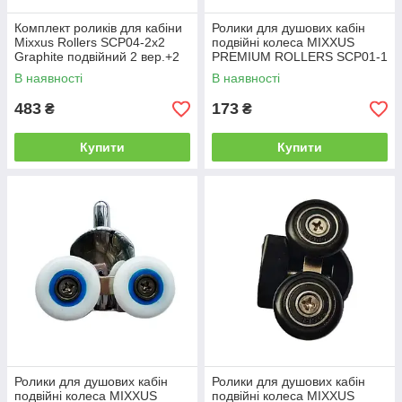
Комплект роликів для кабіни
Ролики для душових кабін
Mixxus Rollers SCP04-2x2
подвійні колеса MIXXUS
Graphite подвійний 2 вер.+2
PREMIUM ROLLERS SCP01-1
ниж.(сірий) (MI8164)
CHROME верхні (23mm для
В наявності
В наявності
DIVERSE SC01,SC02,SD01)
(MI7161)
483
173
₴
₴
Купити
Купити
Ролики для душових кабін
Ролики для душових кабін
подвійні колеса MIXXUS
подвійні колеса MIXXUS