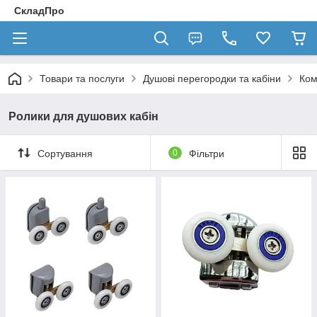
СкладПро
Товари та послуги
Душові перегородки та кабіни
Ком
Ролики для душових кабін
Сортування
0
Фільтри