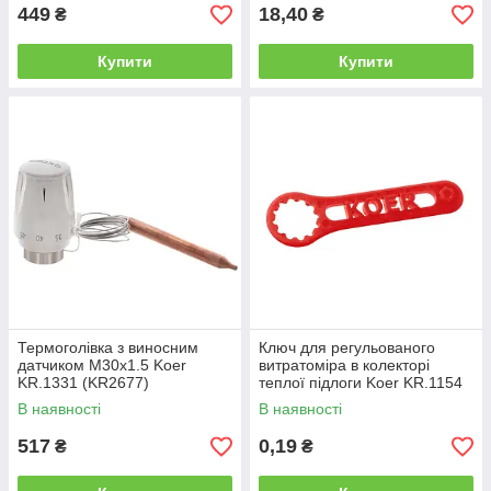
449
18,40
₴
₴
Купити
Купити
Термоголівка з виносним
Ключ для регульованого
датчиком M30x1.5 Koer
витратоміра в колекторі
KR.1331 (KR2677)
теплої підлоги Koer KR.1154
(KR3361)
В наявності
В наявності
517
0,19
₴
₴