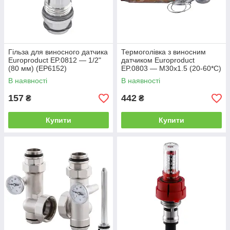
Гільза для виносного датчика
Термоголівка з виносним
Europroduct EP.0812 — 1/2"
датчиком Europroduct
(80 мм) (EP6152)
EP.0803 — M30x1.5 (20-60*C)
(EP6145)
В наявності
В наявності
157
442
₴
₴
Купити
Купити