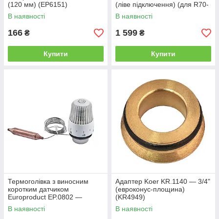
(120 мм) (EP6151)
(ліве підключення) (для R70-
100075) (RO0151)
В наявності
В наявності
166
1 599
₴
₴
Купити
Купити
Термоголівка з виносним
Адаптер Koer KR.1140 — 3/4"
коротким датчиком
(евроконус-площина)
Europroduct EP.0802 —
(KR4949)
M30x1.5 (20-70*C) (EP6144)
В наявності
В наявності