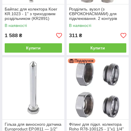
Байпас для колектора Koer
Розділить. вузол (з
KR.1023 - 1'' з триходовим
ЄВРОКОНАСМАМИ) для
роздільником (KR2891)
підклеювання. 2 контурів
опалення Koer KR.1150 —
В наявності
В наявності
3/4”x16 (KR2895)
1 588
311
₴
₴
Купити
Купити
Подарунок
Гільза для виносного датчика
Фітинг для підкл. колектора
Europroduct EP.0811 — 1/2"
Roho R78-100125 - 1"x1 1/4"