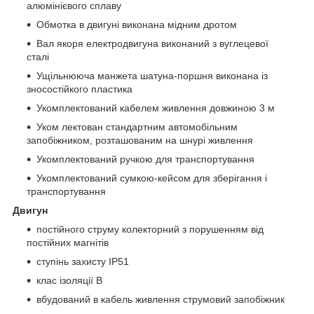
алюмінієвого сплаву
Обмотка в двигуні виконана мідним дротом
Вал якоря електродвигуна виконаний з вуглецевої
сталі
Ущільнююча манжета шатуна-поршня виконана із
зносостійкого пластика
Укомплектований кабелем живлення довжиною 3 м
Уком лектован стандартним автомобільним
запобіжником, розташованим на шнурі живлення
Укомплектований ручкою для транспортування
Укомплектований сумкою-кейсом для зберігання і
транспортування
Двигун
постійного струму колекторний з порушенням від
постійних магнітів
ступінь захисту IP51
клас ізоляції В
вбудований в кабель живлення струмовий запобіжник