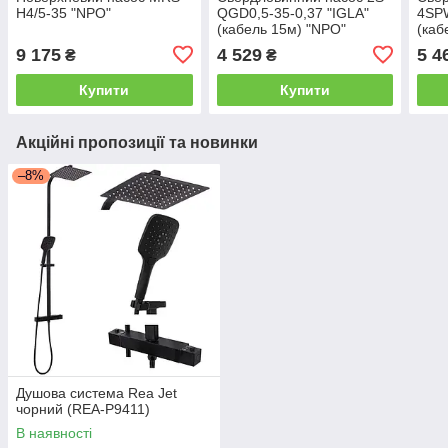
H4/5-35 "NPO"
QGD0,5-35-0,37 "IGLA"
4SPW
(кабель 15м) "NPO"
(каб
9 175
4 529
5 4
₴
₴
Купити
Купити
Акційні пропозиції та новинки
–8%
Душова система Rea Jet
чорний (REA-P9411)
В наявності