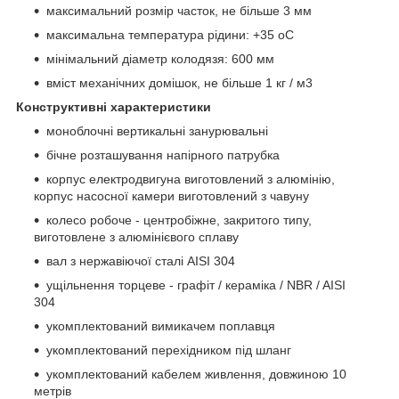
максимальний розмір часток, не більше 3 мм
максимальна температура рідини: +35
o
C
мінімальний діаметр колодязя: 600 мм
вміст механічних домішок, не більше 1 кг / м
3
Конструктивні характеристики
моноблочні вертикальні занурювальні
бічне розташування напірного патрубка
корпус електродвигуна виготовлений з алюмінію,
корпус насосної камери виготовлений з чавуну
колесо робоче - центробіжне, закритого типу,
виготовлене з алюмінієвого сплаву
вал з нержавіючої сталі AISI 304
ущільнення торцеве - графіт / кераміка / NBR / AISI
304
укомплектований вимикачем поплавця
укомплектований перехідником під шланг
укомплектований кабелем живлення, довжиною 10
метрів