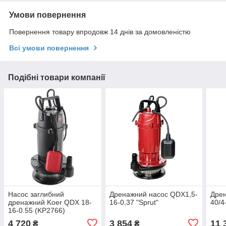
Умови повернення
Повернення товару впродовж 14 днів за домовленістю
Всі умови повернення
Подібні товари компанії
Насос заглибний
Дренажний насос QDX1,5-
Дрен
дренажний Koer QDX 18-
16-0,37 "Sprut"
40/4
16-0.55 (KP2766)
4 720
3 854
11 
₴
₴