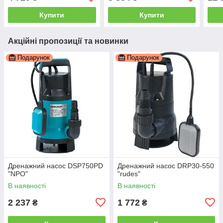
Купити
Купити
Акційні пропозиції та новинки
Подарунок
Подарунок
Дренажний насос DSP750PD
Дренажний насос DRP30-550
"NPO"
"rudes"
В наявності
В наявності
2 237
1 772
₴
₴