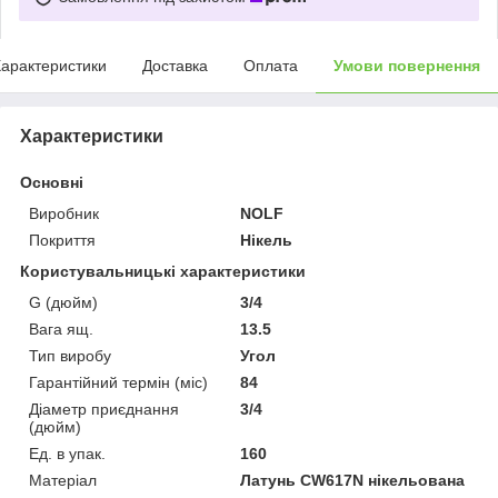
арактеристики
Доставка
Оплата
Умови повернення
Характеристики
Основні
Виробник
NOLF
Покриття
Нікель
Користувальницькі характеристики
G (дюйм)
3/4
Вага ящ.
13.5
Тип виробу
Угол
Гарантійний термін (міс)
84
Діаметр приєднання
3/4
(дюйм)
Ед. в упак.
160
Матеріал
Латунь CW617N нікельована