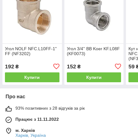
Угол NOLF NFC.L10FF-1"
Угол 3/4'' ВВ Koer KF.L08F
Кут 
FF (NF3202)
(KF0073)
NFC
(NF3
192
152
59
₴
₴
Купити
Купити
Про нас
93% позитивних з 28 відгуків за рік
Працює з 11.11.2022
м. Харків
Харків, Україна