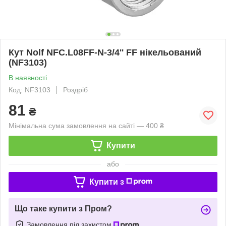
Кут Nolf NFC.L08FF-N-3/4'' FF нікельований
(NF3103)
В наявності
Код: NF3103
Роздріб
81
₴
Мінімальна сума замовлення на сайті — 400 ₴
Купити
або
Купити з
Що таке купити з Пром?
Замовлення під захистом