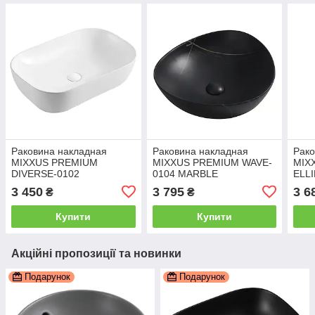
Раковина накладная
Раковина накладная
Рако
MIXXUS PREMIUM
MIXXUS PREMIUM WAVE-
MIX
DIVERSE-0102
0104 MARBLE
ELL
610х400х145mm
460х420х130mm
BLA
3 450
3 795
3 6
₴
₴
(MP6486)
(MP6534)
(MP
Купити
Купити
Акційні пропозиції та новинки
Подарунок
Подарунок