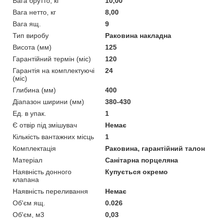
Вага брутто, кг
10,00
Вага нетто, кг
8,00
Вага ящ.
9
Тип виробу
Раковина накладна
Висота (мм)
125
Гарантійний термін (міс)
120
Гарантія на комплектуючі
24
(міс)
Глибина (мм)
400
Діапазон ширини (мм)
380-430
Ед. в упак.
1
Є отвір під змішувач
Немає
Кількість вантажних місць
1
Комплектація
Раковина, гарантійний талон
Матеріал
Санітарна порцеляна
Наявність донного
Купується окремо
клапана
Наявність переливання
Немає
Об'єм ящ.
0.026
Об'єм, м3
0,03