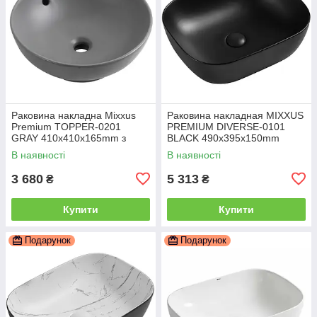
Раковина накладна Mixxus
Раковина накладная MIXXUS
Premium TOPPER-0201
PREMIUM DIVERSE-0101
GRAY 410x410x165mm з
BLACK 490х395х150mm
переливом (MP6649)
(MP6485)
В наявності
В наявності
3 680
5 313
₴
₴
Купити
Купити
Подарунок
Подарунок