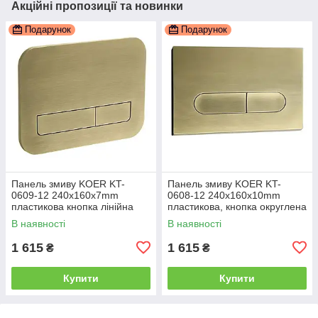
Акційні пропозиції та новинки
Подарунок
Подарунок
Панель змиву KOER KT-
Панель змиву KOER KT-
0609-12 240x160x7mm
0608-12 240x160x10mm
пластикова кнопка лінійна
пластикова, кнопка округлена
(колір матове золото)
(колір матове золото)
В наявності
В наявності
(KR6132)
(KR6126)
1 615
1 615
₴
₴
Купити
Купити