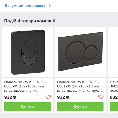
Всі умови повернення
Подібні товари компанії
Панель змиву KOER KT-
Панель змиву KOER KT-
Пане
0606-05 157x198x3mm
0601-05 240x160x10mm
060
пластикова, кнопка
пластикова, кнопка кругла
плас
округлена (колір чорний
(колір чорний матовий)
квад
932
932
932
₴
₴
матовий) (KR5343)
(KR5176)
(KR5
Купити
Купити