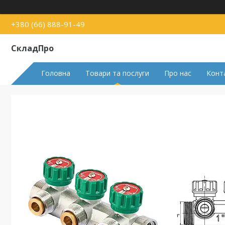
+380 (66) 888-91-49
СкладПро
Головна
Товари та послуги
Про нас
Конт