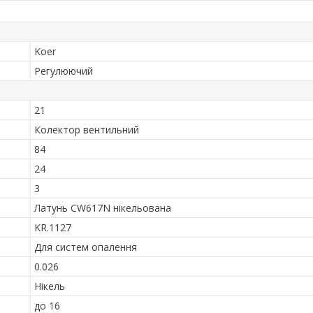
Koer
Регулюючий
21
Колектор вентильний
84
24
3
Латунь CW617N нікельована
KR.1127
Для систем опалення
0.026
Нікель
до 16