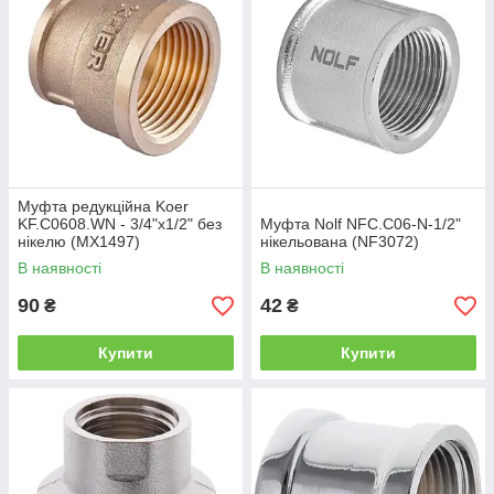
Муфта редукційна Koer
KF.C0608.WN - 3/4"x1/2" без
Муфта Nolf NFC.C06-N-1/2"
нікелю (MX1497)
нікельована (NF3072)
В наявності
В наявності
90
42
₴
₴
Купити
Купити