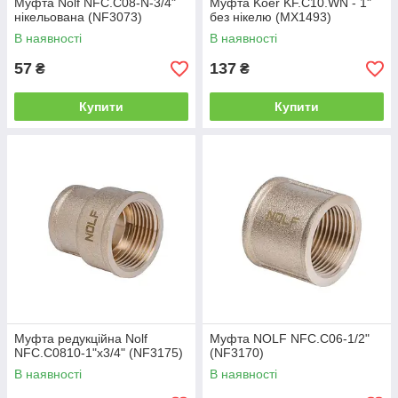
Муфта Nolf NFC.C08-N-3/4"
Муфта Koer KF.C10.WN - 1"
нікельована (NF3073)
без нікелю (MX1493)
В наявності
В наявності
57
137
₴
₴
Купити
Купити
Муфта редукційна Nolf
Муфта NOLF NFC.C06-1/2"
NFC.C0810-1"x3/4" (NF3175)
(NF3170)
В наявності
В наявності