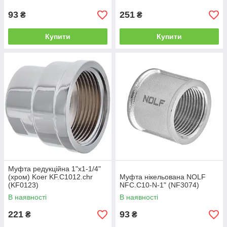
93
251
₴
₴
Купити
Купити
Муфта редукційна 1"х1-1/4"
(хром) Koer KF.C1012.chr
Муфта нікельована NOLF
(KF0123)
NFC.C10-N-1" (NF3074)
В наявності
В наявності
221
93
₴
₴