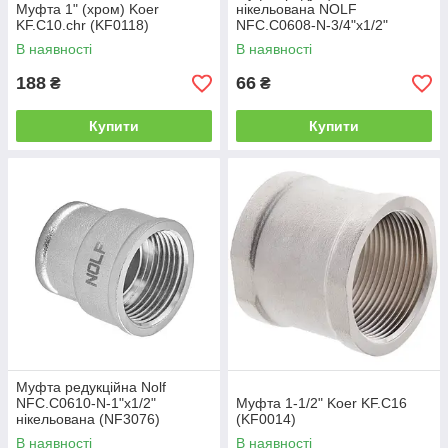
Муфта 1" (хром) Koer
нікельована NOLF
KF.C10.chr (KF0118)
NFC.C0608-N-3/4"x1/2"
(NF3075)
В наявності
В наявності
188
66
₴
₴
Купити
Купити
Муфта редукційна Nolf
NFC.C0610-N-1"x1/2"
Муфта 1-1/2" Koer KF.C16
нікельована (NF3076)
(KF0014)
В наявності
В наявності