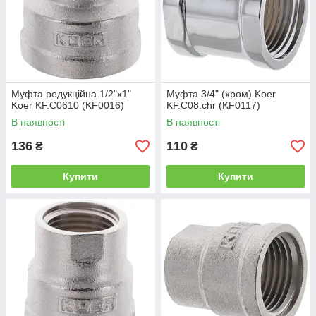
Муфта редукційна 1/2"х1"
Муфта 3/4" (хром) Koer
Koer KF.C0610 (KF0016)
KF.C08.chr (KF0117)
В наявності
В наявності
136
110
₴
₴
Купити
Купити