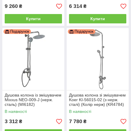
9 260
6 314
₴
₴
Купити
Купити
Подарунок
Подарунок
Душова колона із змішувачем
Душова колона зі змішувачем
Mixxus NEO-009-J (нерж.
Koer KI-56015-02 (з нерж.
сталь) (MI6182)
сталі) (Колір нерж) (KR4784)
В наявності
В наявності
3 312
7 780
₴
₴