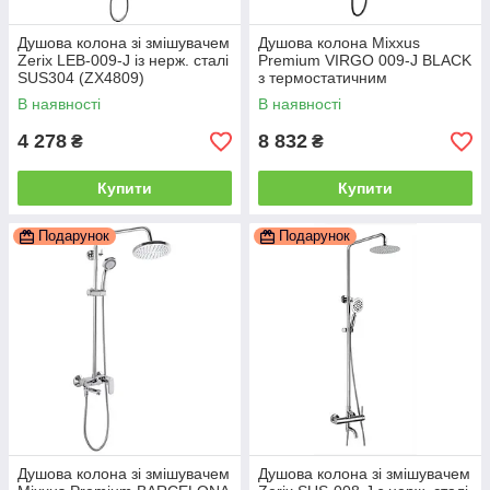
Душова колона зі змішувачем
Душова колона Mixxus
Zerix LEB-009-J із нерж. сталі
Premium VIRGO 009-J BLACK
SUS304 (ZX4809)
з термостатичним
змішувачем,3 функції
В наявності
В наявності
(MI6646)
4 278
8 832
₴
₴
Купити
Купити
Подарунок
Подарунок
Душова колона зі змішувачем
Душова колона зі змішувачем