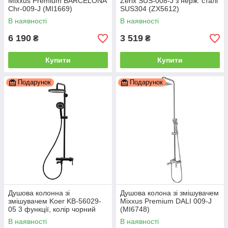
Mixxus Premium BARCELONA
Zerix SUS-008-J з нерж. сталі
Chr-009-J (MI1669)
SUS304 (ZX5612)
В наявності
В наявності
6 190
3 519
₴
₴
Купити
Купити
Подарунок
Подарунок
Душова колонна зі
Душова колона зі змішувачем
змішувачем Koer KB-56029-
Mixxus Premium DALI 009-J
05 3 функції, колір чорний
(MI6748)
(KR5490)
В наявності
В наявності