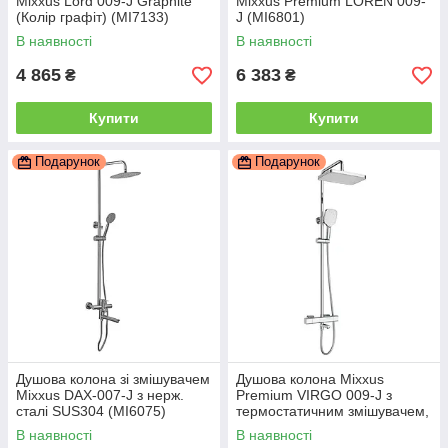
Mixxus Lord 009-J Graphite
Mixxus Premium LOREN 009-
(Колір графіт) (MI7133)
J (MI6801)
В наявності
В наявності
4 865
6 383
₴
₴
Купити
Купити
Подарунок
Подарунок
Душова колона зі змішувачем
Душова колона Mixxus
Mixxus DAX-007-J з нерж.
Premium VIRGO 009-J з
сталі SUS304 (MI6075)
термостатичним змішувачем,
3 функції (MI6645)
В наявності
В наявності