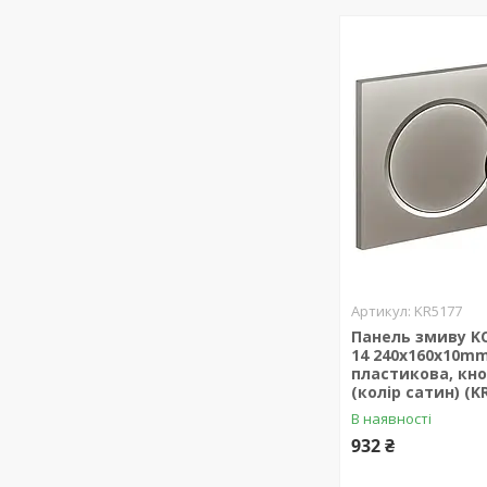
KR5177
Панель змиву KO
14 240x160x10m
пластикова, кно
(колір сатин) (K
В наявності
932 ₴