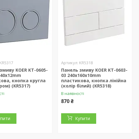
KR5317
KR5318
змиву KOER KT-0605-
Панель змиву KOER KT-0603-
x140x12mm
03 240x160x10mm
ова, кнопка кругла
пластикова, кнопка лінійна
хром) (KR5317)
(колір білий) (KR5318)
сті
В наявності
870 ₴
упити
Купити