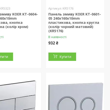
KR5323
KR5176
змиву KOER KT-0604-
Панель змиву KOER KT-0601-
x160x10mm
05 240x160x10mm
ова, кнопка
пластикова, кнопка кругла
на (колір хром)
(колір чорний матовий)
)
(KR5176)
сті
В наявності
932 ₴
упити
Купити