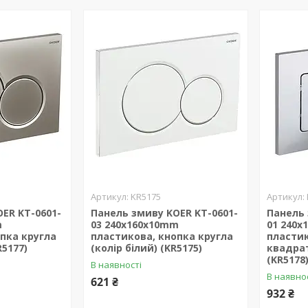
KR5175
ER KT-0601-
Панель змиву KOER KT-0601-
Панель 
m
03 240x160x10mm
01 240
пка кругла
пластикова, кнопка кругла
пластик
R5177)
(колір білий) (KR5175)
квадрат
(KR5178
В наявності
В наявно
621 ₴
932 ₴