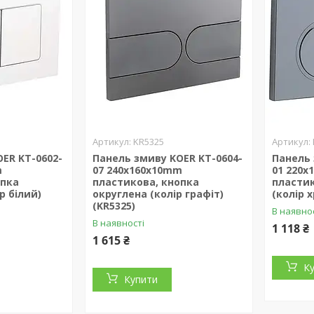
KR5325
ER KT-0602-
Панель змиву KOER KT-0604-
Панель 
m
07 240x160x10mm
01 220
опка
пластикова, кнопка
пластик
р білий)
округлена (колір графіт)
(колір 
(KR5325)
В наявно
В наявності
1 118 ₴
1 615 ₴
К
Купити