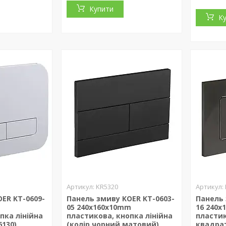
Купити
К
KR5320
ER KT-0609-
Панель змиву KOER KT-0603-
Панель 
05 240x160x10mm
16 240
пка лінійна
пластикова, кнопка лінійна
пластик
6130)
(колір чорний матовий)
квадрат