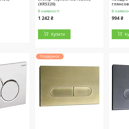
(KR5320)
глянсов
В наявності
В наявно
1 242 ₴
994 ₴
Купити
К
Подарунок