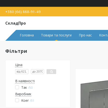
+380 (66) 888-91-49
СкладПро
Головна
Товари та послуги
Про нас
Конт
Фільтри
Ціна
В наявності
Так
50
Виробник
Koer
51