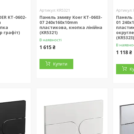
KR5321
ER KT-0602-
Панель змиву Koer KT-0603-
Панель 
m
07 240x160x10mm
01 240
опка
пластикова, кнопка лінійна
пластик
р графіт)
(KR5321)
округле
(KR5323
В наявності
В наявно
1 615 ₴
1 118 ₴
Купити
К