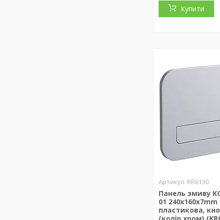
Купити
KR6130
Панель змиву KO
01 240x160x7mm
пластикова, кно
(колір хром) (KR