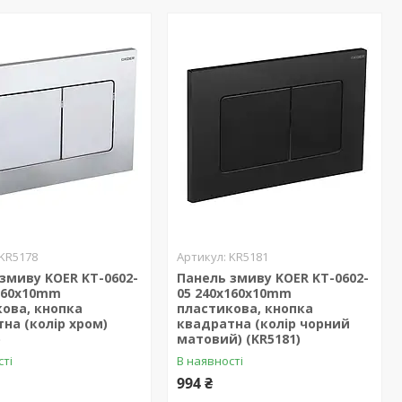
KR5178
KR5181
змиву KOER KT-0602-
Панель змиву KOER KT-0602-
x160x10mm
05 240x160x10mm
ова, кнопка
пластикова, кнопка
на (колір хром)
квадратна (колір чорний
)
матовий) (KR5181)
сті
В наявності
994 ₴