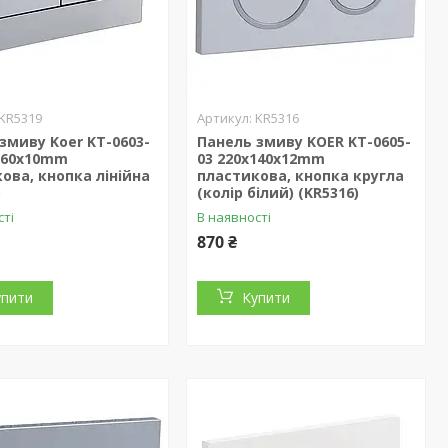
KR5319
KR5316
змиву Koer KT-0603-
Панель змиву KOER KT-0605-
x160x10mm
03 220x140x12mm
ова, кнопка лінійна
пластикова, кнопка кругла
)
(колір білий) (KR5316)
сті
В наявності
870 ₴
упити
Купити