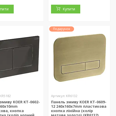
упити
Купити
Подарунок
KR5182
KR6132
змиву KOER KT-0602-
Панель змиву KOER KT-0609-
x160x10mm
12 240x160x7mm пластикова
ова, кнопка
кнопка лінійна (колір
на (колір чорний
матове золото) (KR6132)