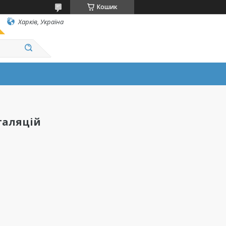
Кошик
Харків, Україна
таляцій