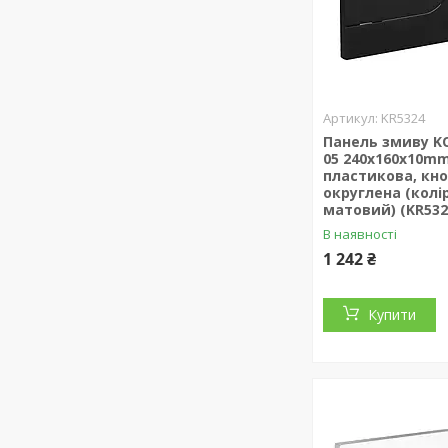
KR5324
Панель змиву KO
05 240x160x10m
пластикова, кн
округлена (колі
матовий) (KR532
В наявності
1 242 ₴
Купити