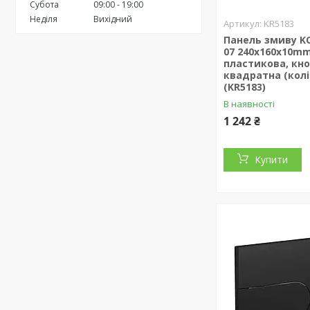
Субота
09:00
19:00
Неділя
Вихідний
KR5183
Панель змиву KO
07 240x160x10m
пластикова, кн
квадратна (колі
(KR5183)
В наявності
1 242 ₴
Купити