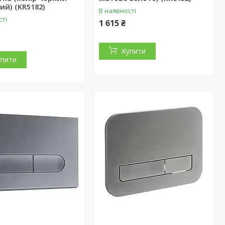
ий) (KR5182)
В наявності
сті
1 615 ₴
Купити
упити