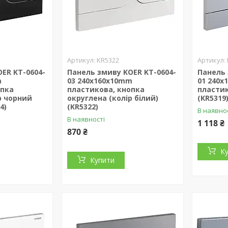
KR5322
ER KT-0604-
Панель змиву KOER KT-0604-
Панель 
m
03 240x160x10mm
01 240
опка
пластикова, кнопка
пластик
р чорний
округлена (колір білий)
(KR5319
4)
(KR5322)
В наявно
В наявності
1 118 ₴
870 ₴
К
Купити