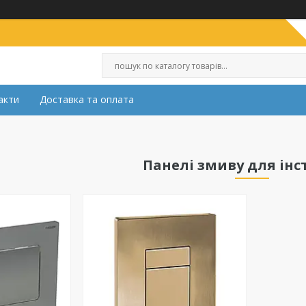
акти
Доставка та оплата
Панелі змиву для інс