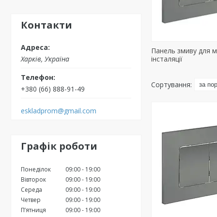
Контакти
Панель змиву для м
Харків, Україна
інсталяції
+380 (66) 888-91-49
eskladprom@gmail.com
Графік роботи
Понеділок
09:00
19:00
Вівторок
09:00
19:00
Середа
09:00
19:00
Четвер
09:00
19:00
Пʼятниця
09:00
19:00