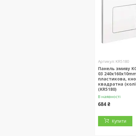
KR5180
Панель змиву KO
03 240x160x10m
пластикова, кн
квадратна (колі
(KR5180)
В наявності
684 ₴
Купити