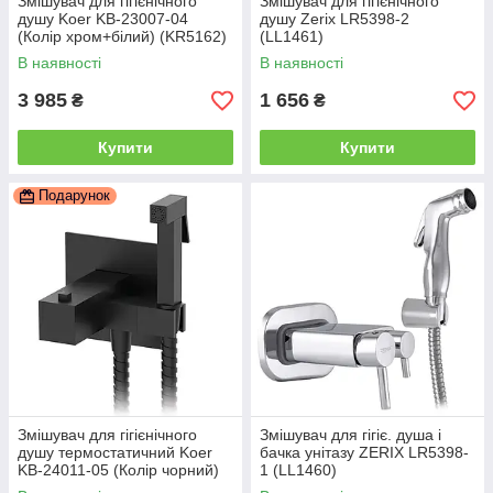
Змішувач для гігієнічного
Змішувач для гігієнічного
душу Koer KB-23007-04
душу Zerix LR5398-2
(Колір хром+білий) (KR5162)
(LL1461)
В наявності
В наявності
3 985
1 656
₴
₴
Купити
Купити
Подарунок
Змішувач для гігієнічного
Змішувач для гігіє. душа і
душу термостатичний Koer
бачка унітазу ZERIX LR5398-
KB-24011-05 (Колір чорний)
1 (LL1460)
(KR4735)