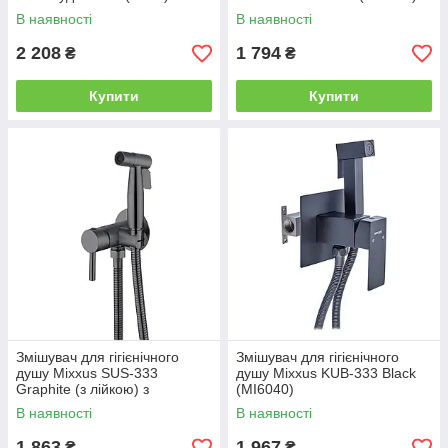
(MI5982)
В наявності
В наявності
2 208
1 794
₴
₴
Купити
Купити
Змішувач для гігієнічного
Змішувач для гігієнічного
душу Mixxus SUS-333
душу Mixxus KUB-333 Black
Graphite (з лійкою) з
(MI6040)
неірж.сталі SUS304 (MI6565)
В наявності
В наявності
1 863
1 967
₴
₴