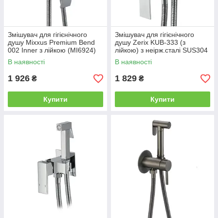
Змішувач для гігієнічного
Змішувач для гігієнічного
душу Mixxus Premium Bend
душу Zerix KUB-333 (з
002 Inner з лійкою (MI6924)
лійкою) з неірж.сталі SUS304
(ZX4860)
В наявності
В наявності
1 926
1 829
₴
₴
Купити
Купити