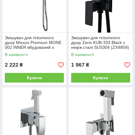
Змішувач для гігієнічного
Змішувач для гігієнічного
душу Mixxus Premium MONE
душу Zerix KUB-333 Black з
002 INNER вбудований з
неірж.сталі SUS304 (ZX4859)
лійкою (MI6773)
В наявності
В наявності
2 222
1 967
₴
₴
Купити
Купити